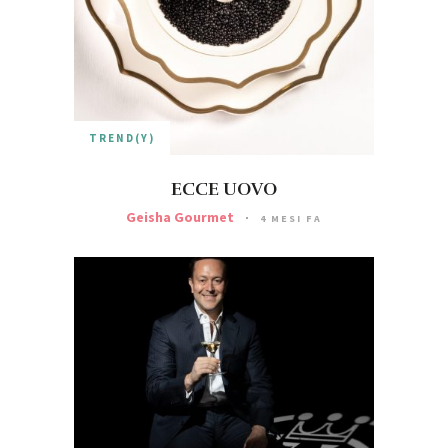
TREND(Y)
ECCE UOVO
Geisha Gourmet
4 MESI FA