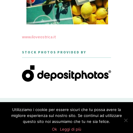
www.iloveostrica.it
STOCK PHOTOS PROVIDED BY
CREATED WITH LOVE BY GEISHA
Utilizziamo i cookie per essere sicuri che tu possa avere la
GOURMET - THEME DESIGNED BY
MERIDIANTHEMES
migliore esperienza sul nostro sito. Se continui ad utilizzare
questo sito noi assumiamo che tu ne sia felice.
PRIVACY POLICY
0
shares
Ok
Leggi di più