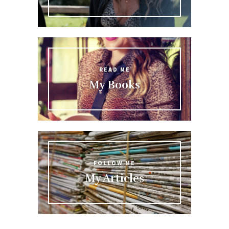
READ ME
My Books
FOLLOW ME
My Articles