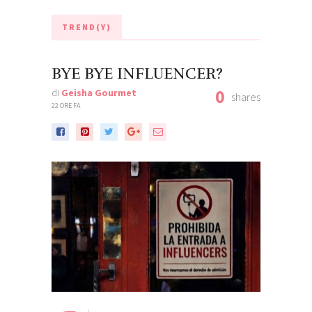
TREND(Y)
BYE BYE INFLUENCER?
0
di
Geisha Gourmet
shares
22 ORE FA