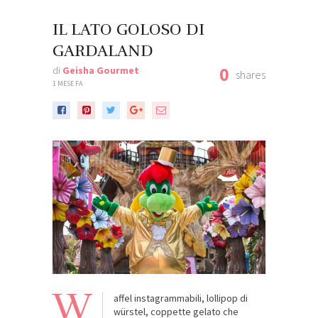
IL LATO GOLOSO DI
GARDALAND
0
di
Geisha Gourmet
shares
1 MESE FA
W
affel instagrammabili, lollipop di
würstel, coppette gelato che