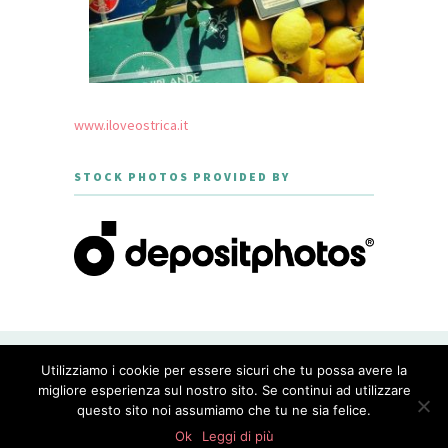
www.iloveostrica.it
STOCK PHOTOS PROVIDED BY
CREATED WITH LOVE BY GEISHA
Utilizziamo i cookie per essere sicuri che tu possa avere la
GOURMET - THEME DESIGNED BY
MERIDIANTHEMES
migliore esperienza sul nostro sito. Se continui ad utilizzare
questo sito noi assumiamo che tu ne sia felice.
PRIVACY POLICY
Ok
Leggi di più