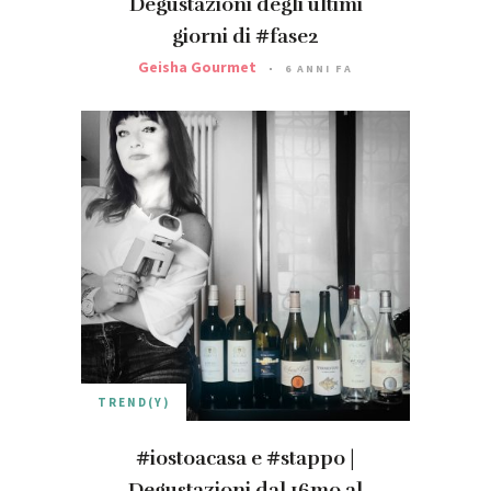
Degustazioni degli ultimi
giorni di #fase2
Geisha Gourmet
6 ANNI FA
TREND(Y)
#iostoacasa e #stappo |
Degustazioni dal 16mo al