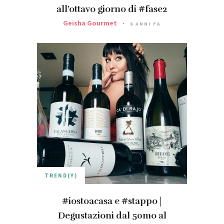
all’ottavo giorno di #fase2
Geisha Gourmet
6 ANNI FA
TREND(Y)
#iostoacasa e #stappo |
Degustazioni dal 50mo al