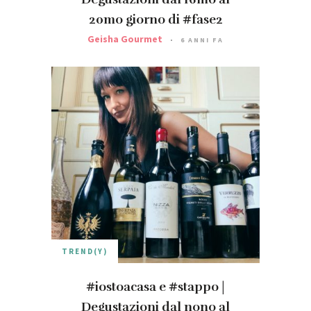
20mo giorno di #fase2
Geisha Gourmet
6 ANNI FA
TREND(Y)
#iostoacasa e #stappo |
Degustazioni dal nono al