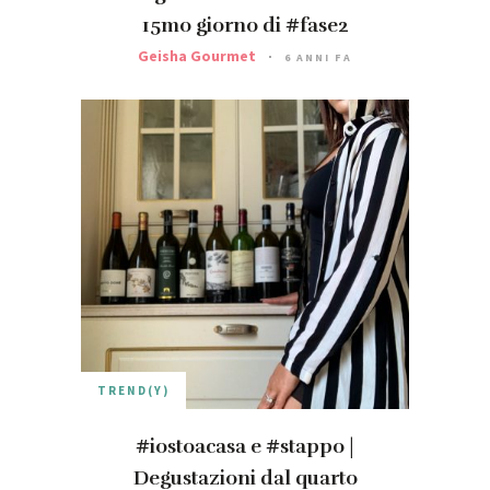
15mo giorno di #fase2
Geisha Gourmet
6 ANNI FA
TREND(Y)
#iostoacasa e #stappo |
Degustazioni dal quarto