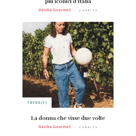
più iconici d’Italia
Geisha Gourmet
2 ANNI FA
TREND(Y)
La donna che visse due volte
Geisha Gourmet
3 ANNI FA