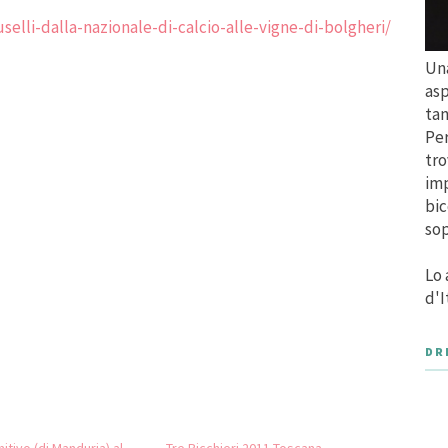
selli-dalla-nazionale-di-calcio-alle-vigne-di-bolgheri/
Una
asp
tan
Per
tro
imp
bic
sop
Lo 
d'I
DR