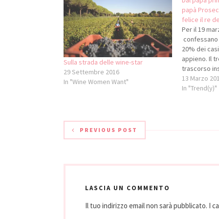
Dal papà prim
papà Prosecco
felice il re 
Per il 19 marz
confessano d
20% dei casi 
appieno. Il 
Sulla strada delle wine-star
trascorso in
29 Settembre 2016
conoscenza d
13 Marzo 20
In "Wine Women Want"
le cause pri
In "Trend(y)"
figli. Per q
figli italiani
PREVIOUS POST
LASCIA UN COMMENTO
Il tuo indirizzo email non sarà pubblicato.
I c