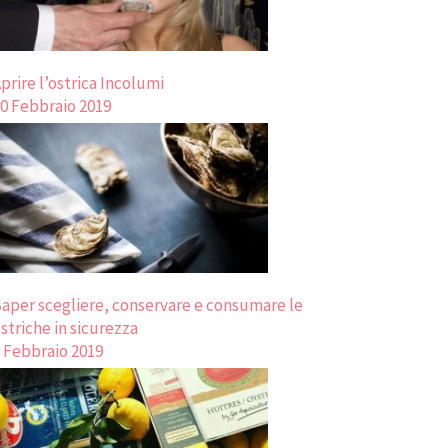
prire l’ostrica Incolumi
0 Febbraio 2019
aper scegliere, conservare e consumare le
striche in sicurezza
 Febbraio 2019