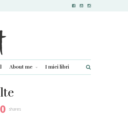
l
About me
I miei libri
lte
0
shares