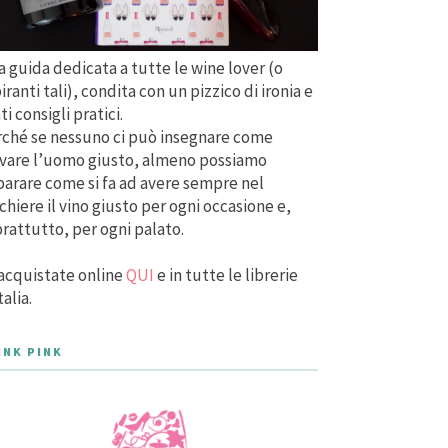
 guida dedicata a tutte le wine lover (o
iranti tali), condita con un pizzico di ironia e
ti consigli pratici.
ché se nessuno ci può insegnare come
vare l’uomo giusto, almeno possiamo
arare come si fa ad avere sempre nel
chiere il vino giusto per ogni occasione e,
rattutto, per ogni palato.
acquistate online
QUI
e in tutte le librerie
talia.
INK PINK