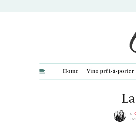
Ge
Home
Vino prêt-à-porter
La
di
3 AN