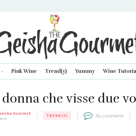
isha Gourmet
Pink Wine
Trend(y)
Yummy
Wine Tutoria
 donna che visse due vo
Geisha Gourmet
No comments
TREND(Y)
NI FA