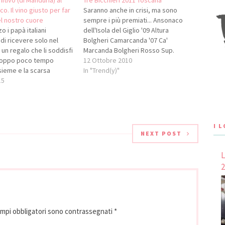
itivo (di Manduria) al
Tre Bicchieri 2011 Toscana
. Il vino giusto per far
Saranno anche in crisi, ma sono
del nostro cuore
sempre i più premiati... Ansonaco
o i papà italiani
dell'Isola del Giglio '09 Altura
i ricevere solo nel
Bolgheri Camarcanda '07 Ca'
un regalo che li soddisfi
Marcanda Bolgheri Rosso Sup.
troppo poco tempo
Grattamacco '07
12 Ottobre 2010
sieme e la scarsa
Podere Grattamacco Bolgheri
In "Trend(y)"
ei gusti personali sono
15
Sapaio Sup. '07 Podere Sapaio
ncipali secondo l'80% dei
Bolgheri Sassicaia '07 Tenuta San
uesto motivo il 42% dei
Guido Bolgheri Sup. Castello di
 rinuncia…
Bolgheri '07 Castello di Bolgheri
Bolgheri Sup. Ornellaia '07 Tenuta
I 
dell' Ornellaia Brunello di
NEXT POST
Montalcino '05…
L
2
ampi obbligatori sono contrassegnati
*