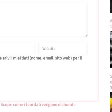
A
1
 salvi i miei dati (nome, email, sito web) per il
S
o
3
.
Scopri come i tuoi dati vengono elaborati
.