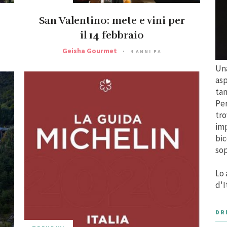
San Valentino: mete e vini per
il 14 febbraio
Geisha Gourmet
4 ANNI FA
Una
asp
tan
Per
tro
imp
bic
sop
Lo 
d'I
DR