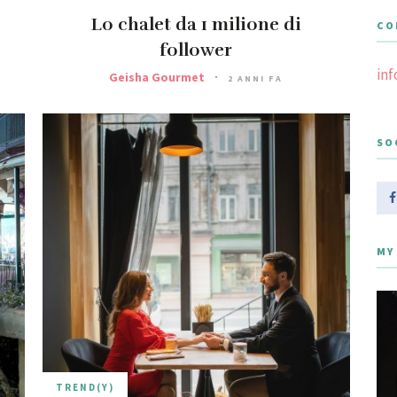
Lo chalet da 1 milione di
CO
follower
in
Geisha Gourmet
2 ANNI FA
SO
MY
TREND(Y)