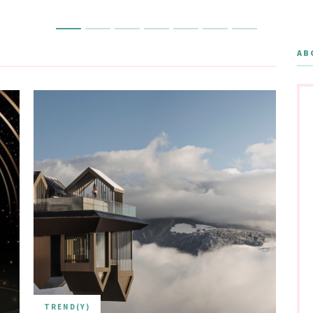
AB
TREND(Y)