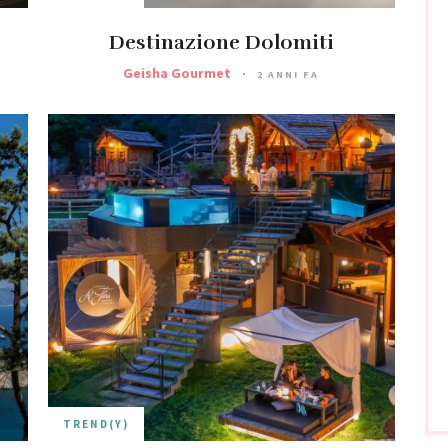
Destinazione Dolomiti
Geisha Gourmet
2 ANNI FA
TREND(Y)