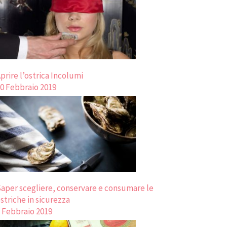
prire l’ostrica Incolumi
0 Febbraio 2019
aper scegliere, conservare e consumare le
striche in sicurezza
 Febbraio 2019