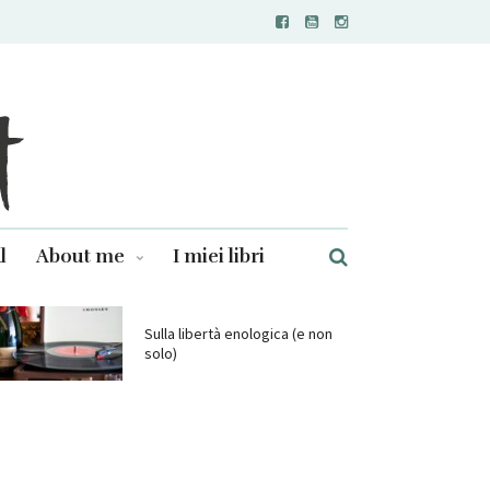
l
About me
I miei libri
Sulla libertà enologica (e non
solo)