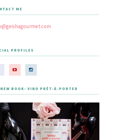
NTACT ME
fo@geishagourmet.com
CIAL PROFILES
 NEW BOOK: VINO PRÊT-À-PORTER