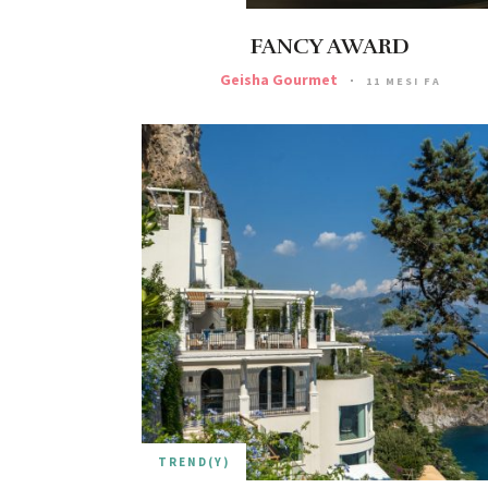
FANCY AWARD
Geisha Gourmet
11 MESI FA
TREND(Y)