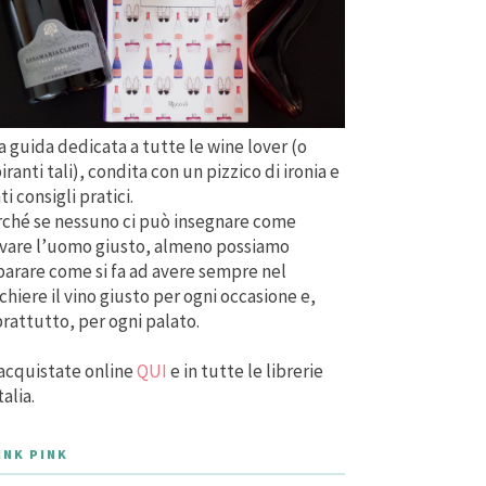
 guida dedicata a tutte le wine lover (o
iranti tali), condita con un pizzico di ironia e
ti consigli pratici.
ché se nessuno ci può insegnare come
vare l’uomo giusto, almeno possiamo
arare come si fa ad avere sempre nel
chiere il vino giusto per ogni occasione e,
rattutto, per ogni palato.
acquistate online
QUI
e in tutte le librerie
talia.
INK PINK