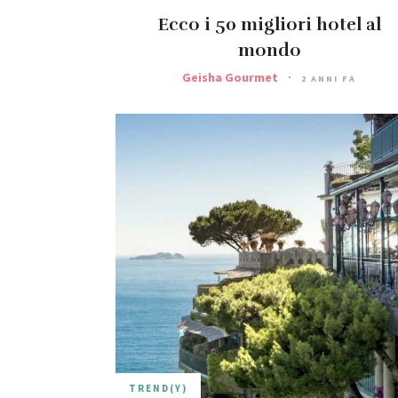
Ecco i 50 migliori hotel al
mondo
Geisha Gourmet
2 ANNI FA
TREND(Y)