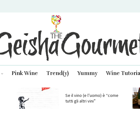
isha Gourmet
Pink Wine
Trend(y)
Yummy
Wine Tutoria
Se il vino (e l’uomo) è “come
tutti gli altri vini”