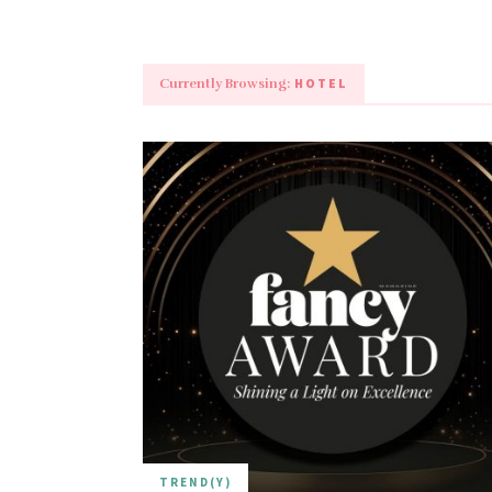
HOTEL
Currently Browsing:
TREND(Y)