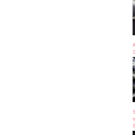
A
1
S
o
3