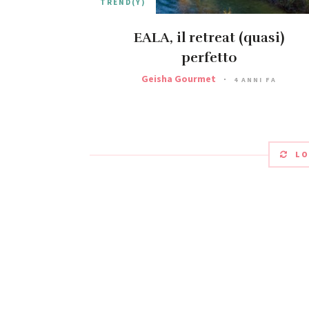
TREND(Y)
EALA, il retreat (quasi)
perfetto
Geisha Gourmet
4 ANNI FA
LO