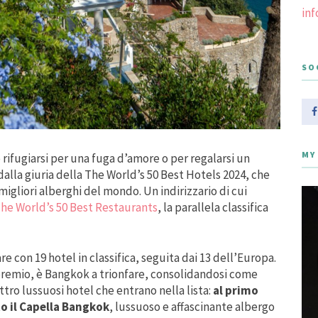
in
SO
MY
e rifugiarsi per una fuga d’amore o per regalarsi un
alla giuria della The World’s 50 Best Hotels 2024, che
migliori alberghi del mondo. Un indirizzario di cui
he World’s 50 Best Restaurants
, la parallela classifica
re con 19 hotel in classifica, seguita dai 13 dell’Europa.
premio, è Bangkok a trionfare, consolidandosi come
tro lussuosi hotel che entrano nella lista:
al primo
ato il Capella Bangkok
, lussuoso e affascinante albergo