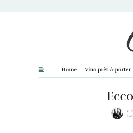
Ge
Home
Vino prêt-à-porter
Ecco
di
2 AN