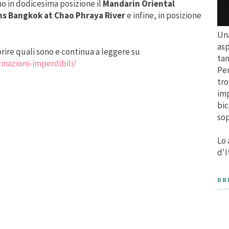
mo in dodicesima posizione il
Mandarin Oriental
s Bangkok at Chao Phraya River
e infine, in posizione
Una
asp
rire quali sono e continua a leggere su
tan
inazioni-imperdibili/
Per
tro
imp
bic
sop
Lo 
d'I
DR