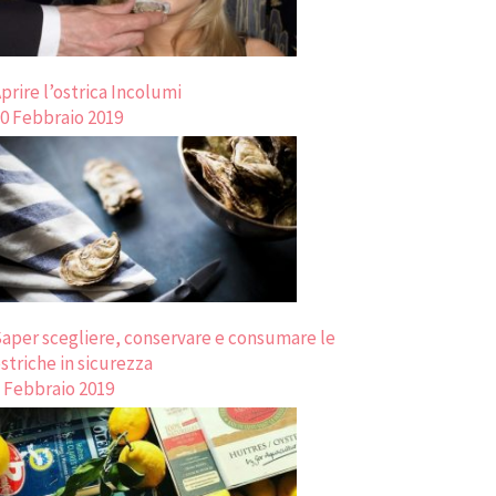
prire l’ostrica Incolumi
0 Febbraio 2019
aper scegliere, conservare e consumare le
striche in sicurezza
 Febbraio 2019