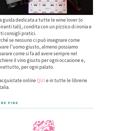
 guida dedicata a tutte le wine lover (o
iranti tali), condita con un pizzico di ironia e
ti consigli pratici.
ché se nessuno ci può insegnare come
vare l’uomo giusto, almeno possiamo
arare come si fa ad avere sempre nel
chiere il vino giusto per ogni occasione e,
rattutto, per ogni palato.
acquistate online
QUI
e in tutte le librerie
talia.
INK PINK