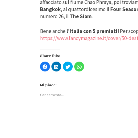
affacciato sul fiume Chao Phraya, poi trovia
Bangkok
, al quattordicesimo il
Four Season
numero 26, il
The Siam
.
Bene anche
l’Italia con 5 premiati!
Per scop
https://www.fancymagazine.it/cover/50-dest
Share this:
Fai
Fai
Fai
Fai
clic
clic
clic
clic
per
qui
qui
per
condividere
per
per
condividere
su
condividere
condividere
su
Facebook
su
su
WhatsApp
Mi piace:
(Si
LinkedIn
Twitter
(Si
apre
(Si
(Si
apre
Caricamento...
in
apre
apre
in
una
in
in
una
nuova
una
una
nuova
finestra)
nuova
nuova
finestra)
finestra)
finestra)