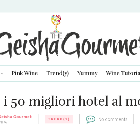
isha Gourmet
Pink Wine
Trend(y)
Yummy
Wine Tutoria
 i 50 migliori hotel al 
Geisha Gourmet
No comments
TREND(Y)
NI FA