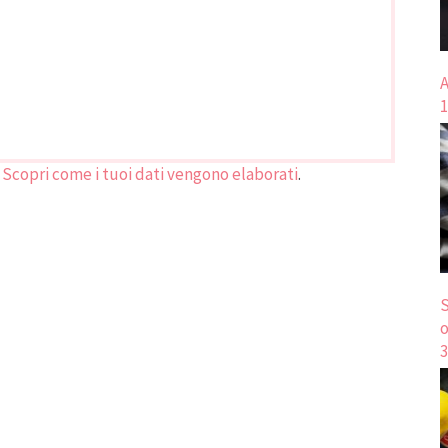
A
1
.
Scopri come i tuoi dati vengono elaborati
.
S
o
3