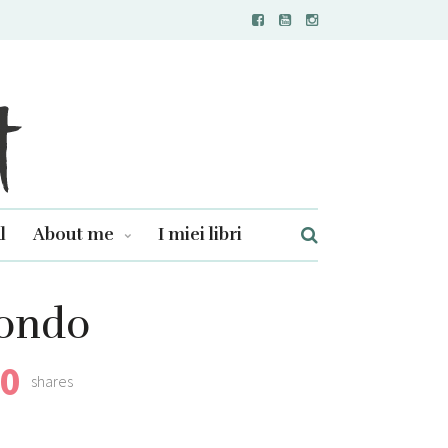
l
About me
I miei libri
mondo
0
shares