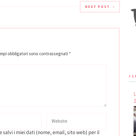
NEXT POST
ampi obbligatori sono contrassegnati
*
I 
L
2
 salvi i miei dati (nome, email, sito web) per il