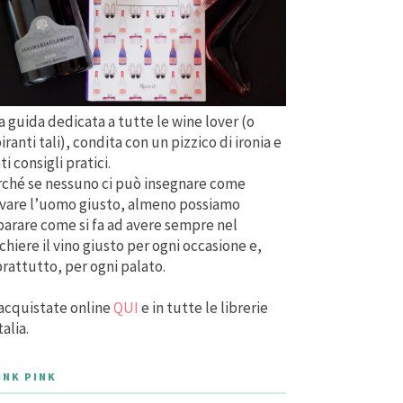
 guida dedicata a tutte le wine lover (o
iranti tali), condita con un pizzico di ironia e
ti consigli pratici.
ché se nessuno ci può insegnare come
vare l’uomo giusto, almeno possiamo
arare come si fa ad avere sempre nel
chiere il vino giusto per ogni occasione e,
rattutto, per ogni palato.
acquistate online
QUI
e in tutte le librerie
talia.
INK PINK