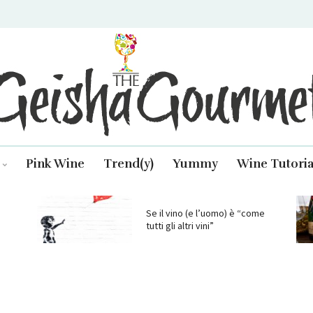
isha Gourmet
Pink Wine
Trend(y)
Yummy
Wine Tutoria
Se il vino (e l’uomo) è “come
tutti gli altri vini”