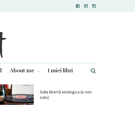
l
About me
I miei libri
Sulla libertà enologica (e non
solo)