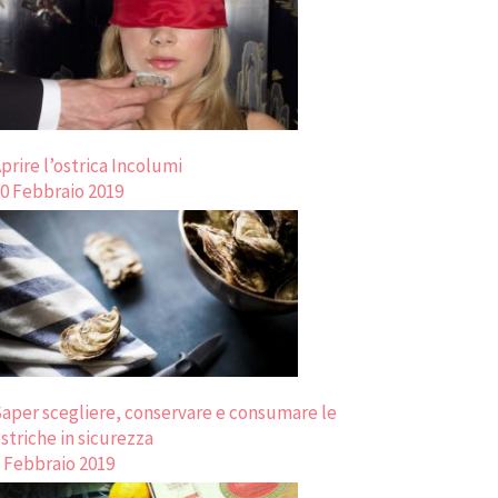
prire l’ostrica Incolumi
0 Febbraio 2019
aper scegliere, conservare e consumare le
striche in sicurezza
 Febbraio 2019