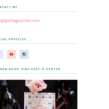
NTACT ME
fo@geishagourmet.com
CIAL PROFILES
 NEW BOOK: VINO PRÊT-À-PORTER