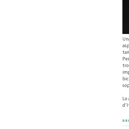
Una
asp
tan
Per
tro
imp
bic
sop
Lo 
d'I
DR