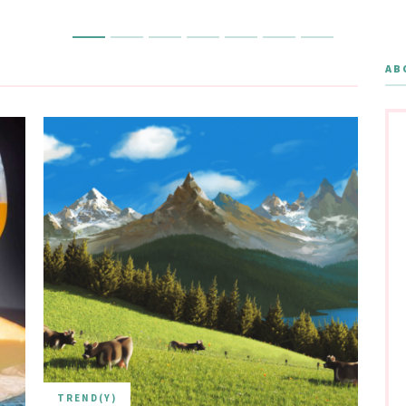
AB
TREND(Y)