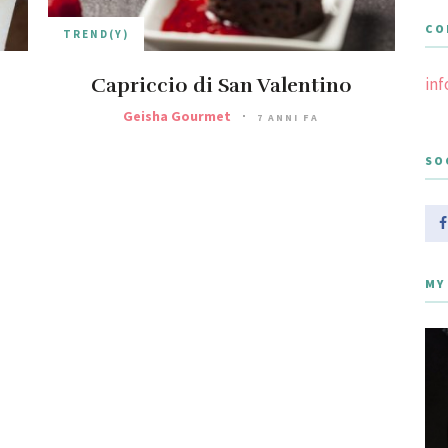
CO
TREND(Y)
Capriccio di San Valentino
in
Geisha Gourmet
7 ANNI FA
SO
MY