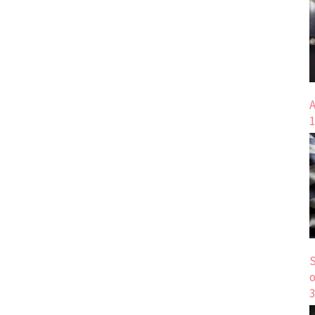
A
1
S
o
3