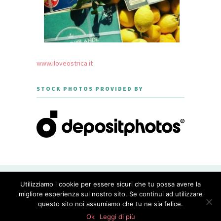
www.iloveostrica.it
STOCK PHOTOS PROVIDED BY
CREATED WITH LOVE BY GEISHA
Utilizziamo i cookie per essere sicuri che tu possa avere la
GOURMET - THEME DESIGNED BY
MERIDIANTHEMES
migliore esperienza sul nostro sito. Se continui ad utilizzare
questo sito noi assumiamo che tu ne sia felice.
PRIVACY POLICY
Ok
Leggi di più