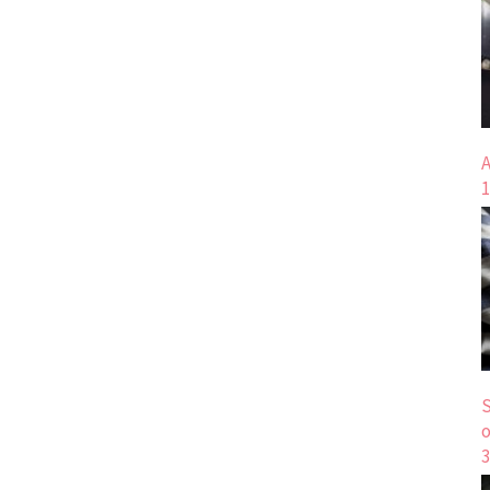
A
1
S
o
3