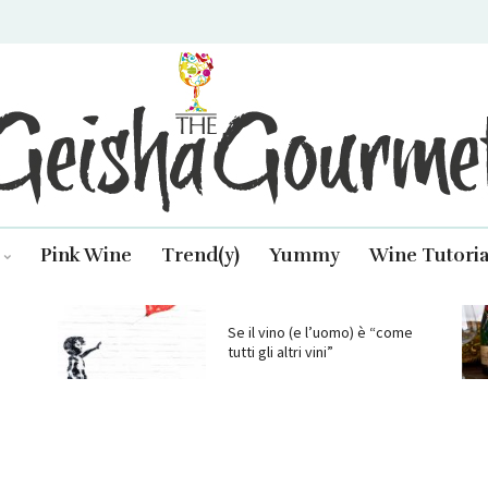
isha Gourmet
Pink Wine
Trend(y)
Yummy
Wine Tutoria
Se il vino (e l’uomo) è “come
tutti gli altri vini”