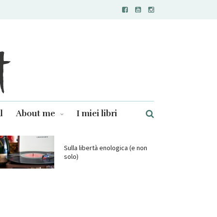
l
About me
I miei libri
Sulla libertà enologica (e non
solo)