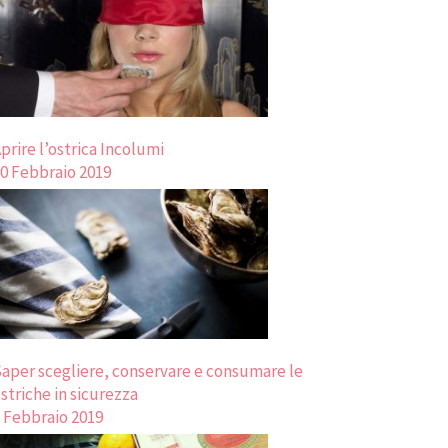
prire l’ostrica Incolumi
0 Febbraio 2019
aper scegliere, conservare e consumare le
striche in sicurezza
 Febbraio 2019