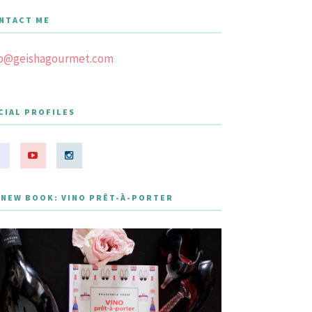
NTACT ME
fo@geishagourmet.com
CIAL PROFILES
 NEW BOOK: VINO PRÊT-À-PORTER