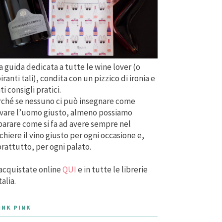
 guida dedicata a tutte le wine lover (o
iranti tali), condita con un pizzico di ironia e
ti consigli pratici.
ché se nessuno ci può insegnare come
vare l’uomo giusto, almeno possiamo
arare come si fa ad avere sempre nel
chiere il vino giusto per ogni occasione e,
rattutto, per ogni palato.
acquistate online
QUI
e in tutte le librerie
talia.
INK PINK