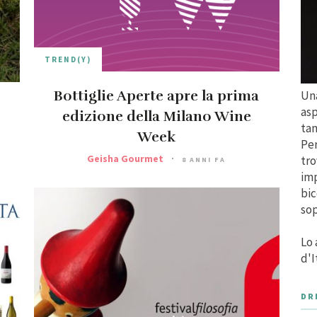
TREND(Y)
Bottiglie Aperte apre la prima
Una
asp
edizione della Milano Wine
tan
Week
Per
Geisha Gourmet
tro
8 ANNI FA
imp
bic
sop
Lo 
d'I
DR