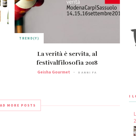
TREND(Y)
La verità è servita, al
festivalfilosofia 2018
Geisha Gourmet
8 ANNI FA
I 
AD MORE POSTS
L
2