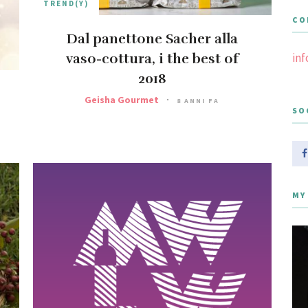
TREND(Y)
CO
Dal panettone Sacher alla
vaso-cottura, i the best of
in
2018
Geisha Gourmet
8 ANNI FA
SO
MY