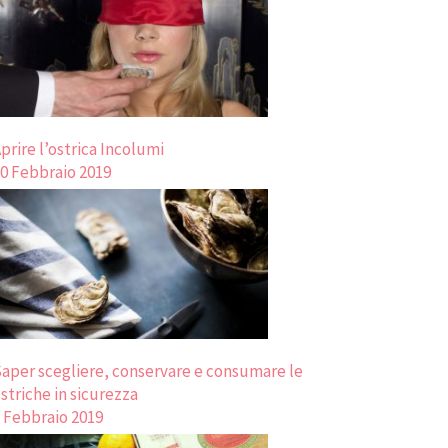
prire l’ostrica Incolumi
0 Febbraio 2019
aper scegliere, conservare e consumare le
striche in sicurezza
 Febbraio 2019