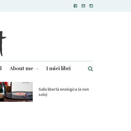
l
About me
I miei libri
Sulla libertà enologica (e non
solo)