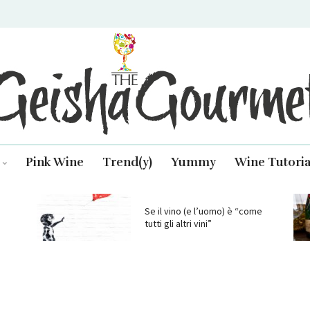
isha Gourmet
Pink Wine
Trend(y)
Yummy
Wine Tutoria
Se il vino (e l’uomo) è “come
tutti gli altri vini”