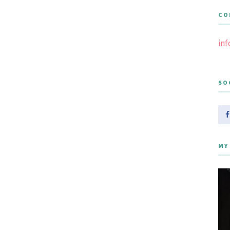
CO
in
SO
MY