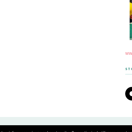
www
ST
 THEME DESIGNED BY MERIDIANTHEMES