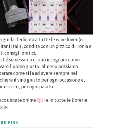
 guida dedicata a tutte le wine lover (o
iranti tali), condita con un pizzico di ironia e
ti consigli pratici.
ché se nessuno ci può insegnare come
vare l’uomo giusto, almeno possiamo
arare come si fa ad avere sempre nel
chiere il vino giusto per ogni occasione e,
rattutto, per ogni palato.
acquistate online
QUI
e in tutte le librerie
talia.
INK PINK