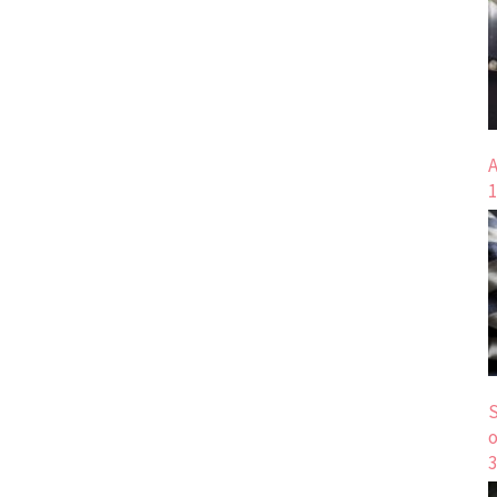
A
1
S
o
3