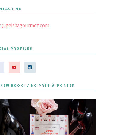
NTACT ME
fo@geishagourmet.com
CIAL PROFILES
 NEW BOOK: VINO PRÊT-À-PORTER