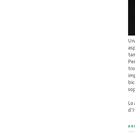
Una
asp
tan
Per
tro
imp
bic
sop
Lo 
d'I
DR