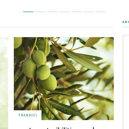
AB
TREND(Y)