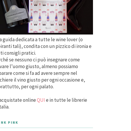
 guida dedicata a tutte le wine lover (o
iranti tali), condita con un pizzico di ironia e
ti consigli pratici.
ché se nessuno ci può insegnare come
vare l’uomo giusto, almeno possiamo
arare come si fa ad avere sempre nel
chiere il vino giusto per ogni occasione e,
rattutto, per ogni palato.
acquistate online
QUI
e in tutte le librerie
talia.
INK PINK