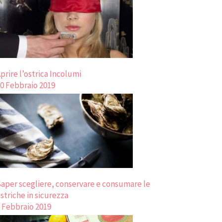
prire l’ostrica Incolumi
0 Febbraio 2019
aper scegliere, conservare e consumare le
striche in sicurezza
 Febbraio 2019