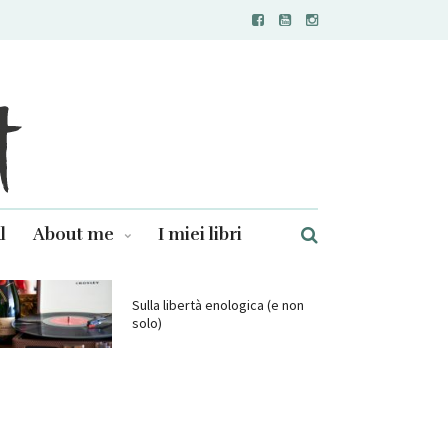
l
About me
I miei libri
Sulla libertà enologica (e non
solo)