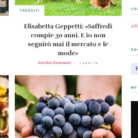
CO
TREND(Y)
Elisabetta Geppetti: «Saffredi
in
compie 30 anni. E io non
seguirò mai il mercato e le
SO
mode»
Geisha Gourmet
7 ANNI FA
MY