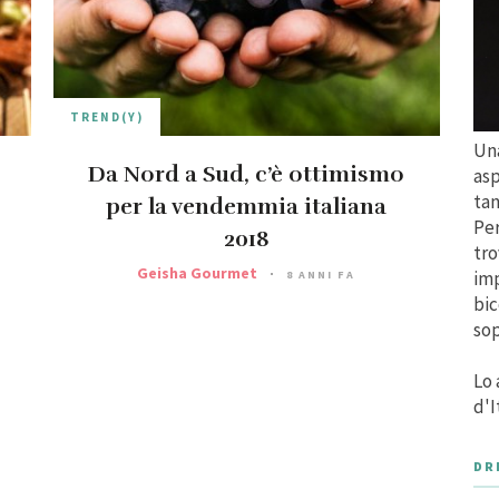
TREND(Y)
Una
Da Nord a Sud, c’è ottimismo
asp
tan
per la vendemmia italiana
Per
2018
tro
Geisha Gourmet
imp
8 ANNI FA
bic
sop
Lo 
d'I
DR