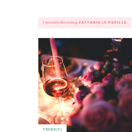
FATTORIA LE PUPILLE
Currently Browsing:
TREND(Y)