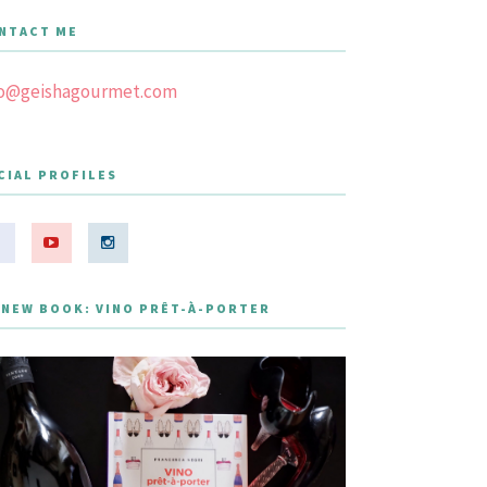
NTACT ME
fo@geishagourmet.com
CIAL PROFILES
 NEW BOOK: VINO PRÊT-À-PORTER