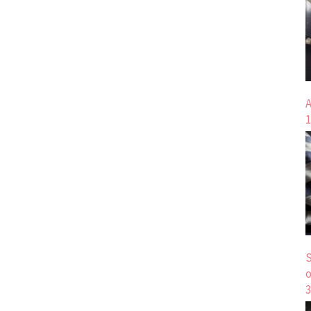
A
1
S
o
3