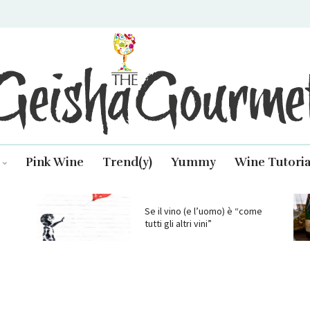
isha Gourmet
Pink Wine
Trend(y)
Yummy
Wine Tutoria
Se il vino (e l’uomo) è “come
tutti gli altri vini”