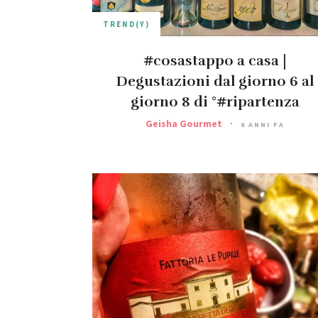
TREND(Y)
#cosastappo a casa |
Degustazioni dal giorno 6 al
giorno 8 di °#ripartenza
Geisha Gourmet
6 ANNI FA