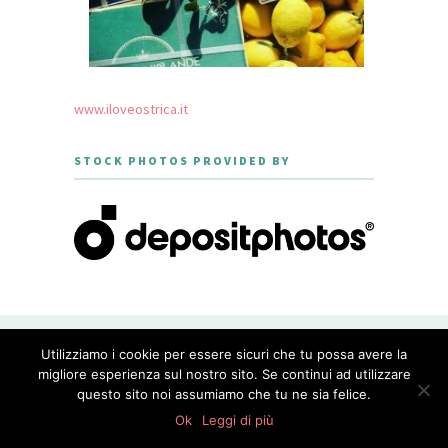
www.iloveostrica.it
STOCK PHOTOS PROVIDED BY
CREATED WITH LOVE BY GEISHA
Utilizziamo i cookie per essere sicuri che tu possa avere la
GOURMET - THEME DESIGNED BY
MERIDIANTHEMES
migliore esperienza sul nostro sito. Se continui ad utilizzare
questo sito noi assumiamo che tu ne sia felice.
PRIVACY POLICY
Ok
Leggi di più
WordPress Appliance
- Powered by
TurnKey Linux