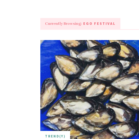
EGO FESTIVAL
Currently Browsing:
TREND(Y)