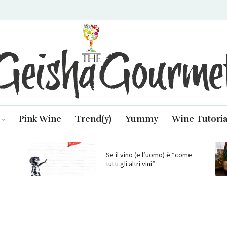
isha Gourmet
Pink Wine
Trend(y)
Yummy
Wine Tutoria
Se il vino (e l’uomo) è “come
tutti gli altri vini”