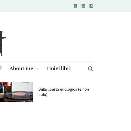
l
About me
I miei libri
Sulla libertà enologica (e non
solo)