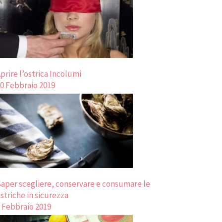
prire l’ostrica Incolumi
0 Febbraio 2019
aper scegliere, conservare e consumare le
striche in sicurezza
 Febbraio 2019