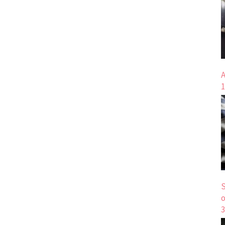
A
1
S
o
3