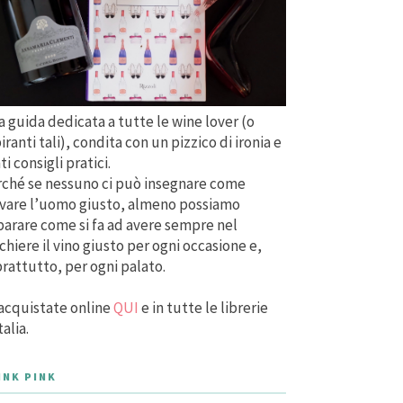
 guida dedicata a tutte le wine lover (o
iranti tali), condita con un pizzico di ironia e
ti consigli pratici.
ché se nessuno ci può insegnare come
vare l’uomo giusto, almeno possiamo
arare come si fa ad avere sempre nel
chiere il vino giusto per ogni occasione e,
rattutto, per ogni palato.
acquistate online
QUI
e in tutte le librerie
talia.
INK PINK