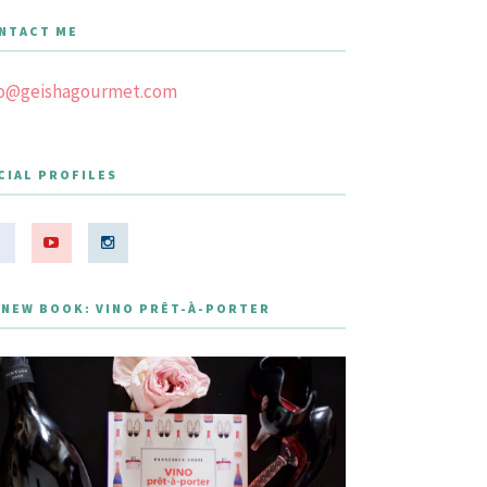
NTACT ME
fo@geishagourmet.com
CIAL PROFILES
 NEW BOOK: VINO PRÊT-À-PORTER