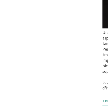
Una
asp
tan
Per
tro
imp
bic
sop
Lo 
d'I
DR