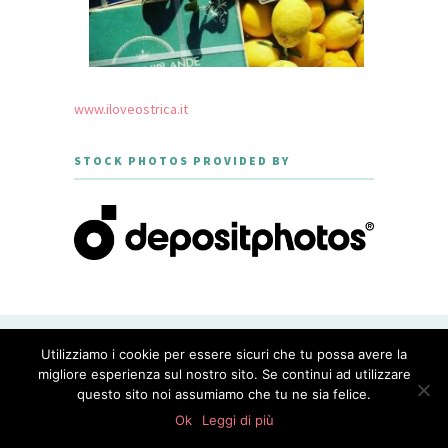
www.iloveostrica.it
STOCK PHOTOS PROVIDED BY
CREATED WITH LOVE BY GEISHA
Utilizziamo i cookie per essere sicuri che tu possa avere la
GOURMET - THEME DESIGNED BY
MERIDIANTHEMES
migliore esperienza sul nostro sito. Se continui ad utilizzare
questo sito noi assumiamo che tu ne sia felice.
PRIVACY POLICY
Ok
Leggi di più
WordPress Appliance
- Powered by
TurnKey Linux