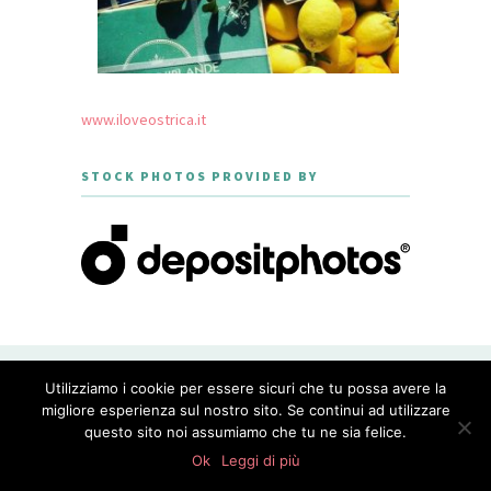
www.iloveostrica.it
STOCK PHOTOS PROVIDED BY
CREATED WITH LOVE BY GEISHA
Utilizziamo i cookie per essere sicuri che tu possa avere la
GOURMET - THEME DESIGNED BY
MERIDIANTHEMES
migliore esperienza sul nostro sito. Se continui ad utilizzare
questo sito noi assumiamo che tu ne sia felice.
PRIVACY POLICY
Ok
Leggi di più
WordPress Appliance
- Powered by
TurnKey Linux