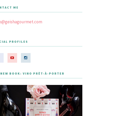
NTACT ME
fo@geishagourmet.com
CIAL PROFILES
 NEW BOOK: VINO PRÊT-À-PORTER