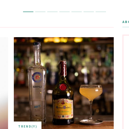
AB
TREND(Y)