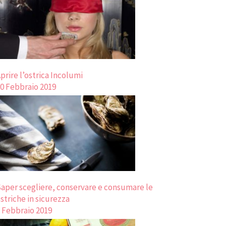
prire l’ostrica Incolumi
0 Febbraio 2019
aper scegliere, conservare e consumare le
striche in sicurezza
 Febbraio 2019