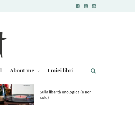
l
About me
I miei libri
Sulla libertà enologica (e non
solo)