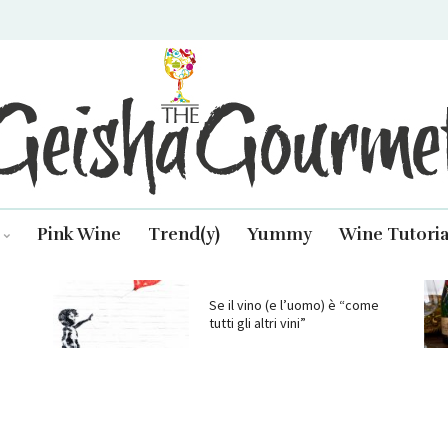
isha Gourmet
Pink Wine
Trend(y)
Yummy
Wine Tutoria
Se il vino (e l’uomo) è “come
tutti gli altri vini”