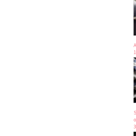
A
1
S
o
3