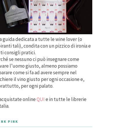
 guida dedicata a tutte le wine lover (o
iranti tali), condita con un pizzico di ironia e
ti consigli pratici.
ché se nessuno ci può insegnare come
vare l’uomo giusto, almeno possiamo
arare come si fa ad avere sempre nel
chiere il vino giusto per ogni occasione e,
rattutto, per ogni palato.
acquistate online
QUI
e in tutte le librerie
talia.
INK PINK