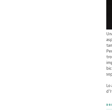
Una
asp
tan
Per
tro
imp
bic
sop
Lo 
d'I
DR