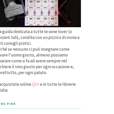
 guida dedicata a tutte le wine lover (o
iranti tali), condita con un pizzico di ironia e
ti consigli pratici.
ché se nessuno ci può insegnare come
vare l’uomo giusto, almeno possiamo
arare come si fa ad avere sempre nel
chiere il vino giusto per ogni occasione e,
rattutto, per ogni palato.
acquistate online
QUI
e in tutte le librerie
talia.
INK PINK