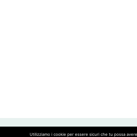
CREATED WITH LOVE BY GEISHA GOURMET -
Utilizziamo i cookie per essere sicuri che tu possa avere