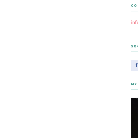
CO
in
SO
MY