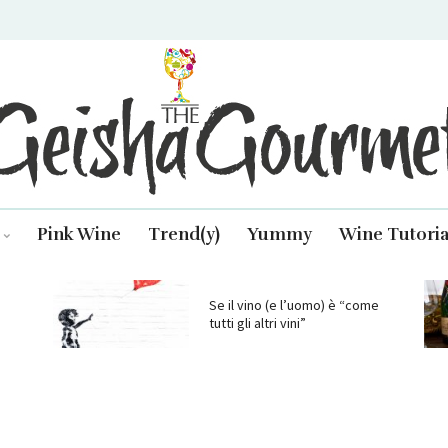
isha Gourmet
Pink Wine
Trend(y)
Yummy
Wine Tutoria
Se il vino (e l’uomo) è “come
tutti gli altri vini”