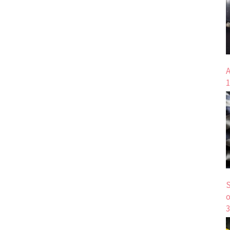
A
1
S
o
3