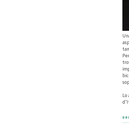
Una
asp
tan
Per
tro
imp
bic
sop
Lo 
d'I
DR