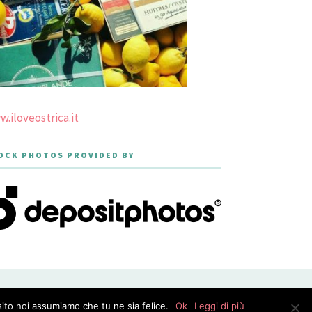
.iloveostrica.it
OCK PHOTOS PROVIDED BY
PRIVACY POLICY
sito noi assumiamo che tu ne sia felice.
Ok
Leggi di più