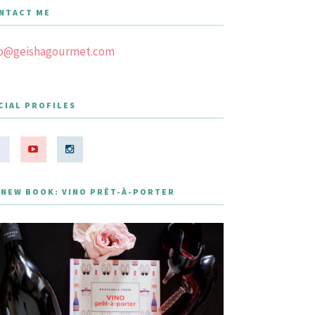
NTACT ME
fo@geishagourmet.com
CIAL PROFILES
 NEW BOOK: VINO PRÊT-À-PORTER