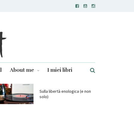
l
About me
I miei libri
Sulla libertà enologica (e non
solo)