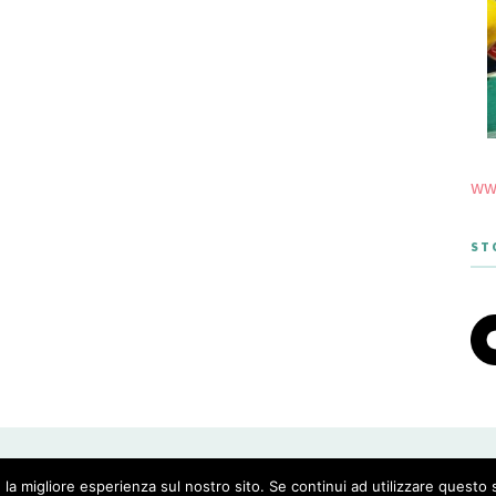
www
ST
 THEME DESIGNED BY MERIDIANTHEMES
 la migliore esperienza sul nostro sito. Se continui ad utilizzare questo 