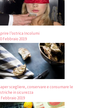
prire l’ostrica Incolumi
0 Febbraio 2019
aper scegliere, conservare e consumare le
striche in sicurezza
 Febbraio 2019