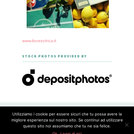
www.iloveostrica.it
STOCK PHOTOS PROVIDED BY
CREATED WITH LOVE BY GEISHA
Utilizziamo i cookie per essere sicuri che tu possa avere la
GOURMET - THEME DESIGNED BY
MERIDIANTHEMES
migliore esperienza sul nostro sito. Se continui ad utilizzare
questo sito noi assumiamo che tu ne sia felice.
PRIVACY POLICY
Ok
Leggi di più