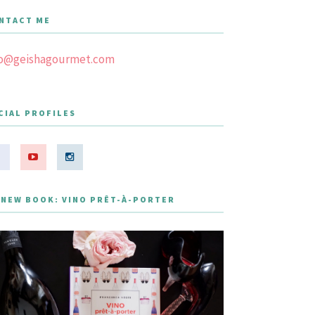
NTACT ME
fo@geishagourmet.com
CIAL PROFILES
 NEW BOOK: VINO PRÊT-À-PORTER