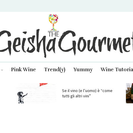
isha Gourmet
Pink Wine
Trend(y)
Yummy
Wine Tutoria
Se il vino (e l’uomo) è “come
tutti gli altri vini”