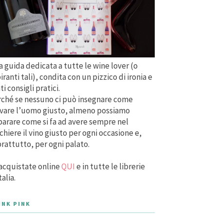
 guida dedicata a tutte le wine lover (o
iranti tali), condita con un pizzico di ironia e
ti consigli pratici.
ché se nessuno ci può insegnare come
vare l’uomo giusto, almeno possiamo
arare come si fa ad avere sempre nel
chiere il vino giusto per ogni occasione e,
rattutto, per ogni palato.
acquistate online
QUI
e in tutte le librerie
talia.
INK PINK