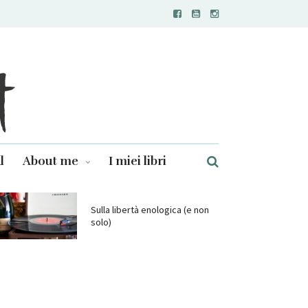
l
About me
I miei libri
Sulla libertà enologica (e non
solo)