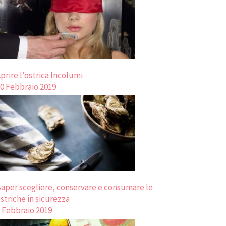
prire l’ostrica Incolumi
0 Febbraio 2019
aper scegliere, conservare e consumare le
striche in sicurezza
 Febbraio 2019