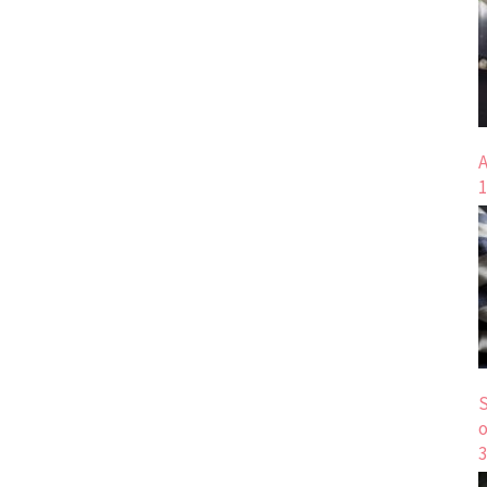
A
1
S
o
3