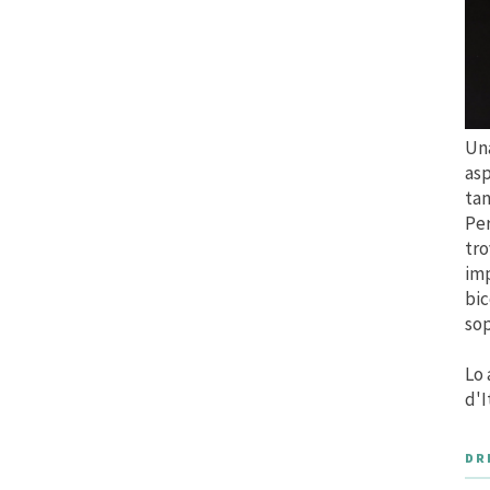
Una
asp
tan
Per
tro
imp
bic
sop
Lo 
d'I
DR