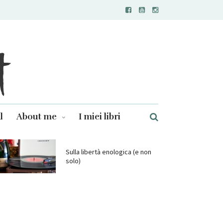
l
About me
I miei libri
Sulla libertà enologica (e non
solo)