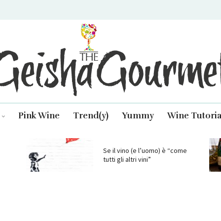
isha Gourmet
Pink Wine
Trend(y)
Yummy
Wine Tutoria
Se il vino (e l’uomo) è “come
tutti gli altri vini”