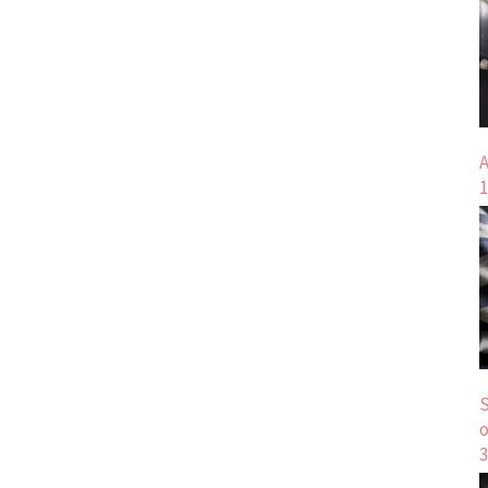
A
1
S
o
3