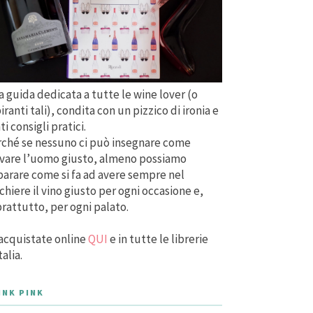
 guida dedicata a tutte le wine lover (o
iranti tali), condita con un pizzico di ironia e
ti consigli pratici.
ché se nessuno ci può insegnare come
vare l’uomo giusto, almeno possiamo
arare come si fa ad avere sempre nel
chiere il vino giusto per ogni occasione e,
rattutto, per ogni palato.
acquistate online
QUI
e in tutte le librerie
talia.
INK PINK