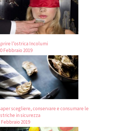
prire l’ostrica Incolumi
0 Febbraio 2019
aper scegliere, conservare e consumare le
striche in sicurezza
 Febbraio 2019