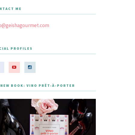
NTACT ME
fo@geishagourmet.com
CIAL PROFILES
 NEW BOOK: VINO PRÊT-À-PORTER