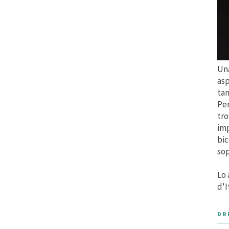
Una
asp
tan
Per
tro
imp
bic
sop
Lo 
d'I
DR