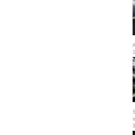
A
1
S
o
3