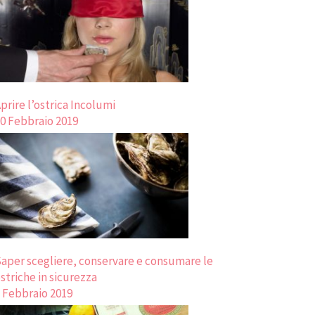
prire l’ostrica Incolumi
0 Febbraio 2019
aper scegliere, conservare e consumare le
striche in sicurezza
 Febbraio 2019