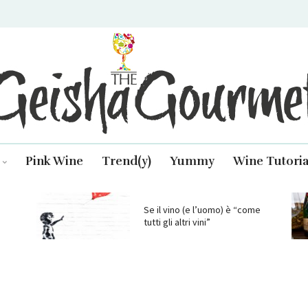
isha Gourmet
Pink Wine
Trend(y)
Yummy
Wine Tutoria
Se il vino (e l’uomo) è “come
tutti gli altri vini”