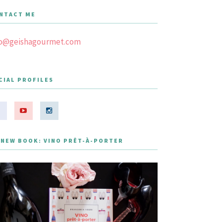
NTACT ME
fo@geishagourmet.com
CIAL PROFILES
 NEW BOOK: VINO PRÊT-À-PORTER