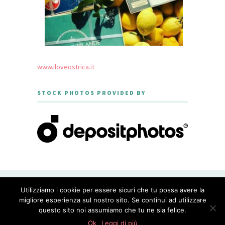
www.iloveostrica.it
STOCK PHOTOS PROVIDED BY
CREATED WITH LOVE BY GEISHA
Utilizziamo i cookie per essere sicuri che tu possa avere la
GOURMET - THEME DESIGNED BY
MERIDIANTHEMES
migliore esperienza sul nostro sito. Se continui ad utilizzare
questo sito noi assumiamo che tu ne sia felice.
PRIVACY POLICY
Ok
Leggi di più