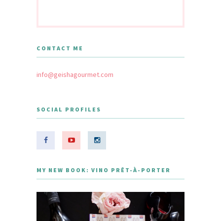
CONTACT ME
info@geishagourmet.com
SOCIAL PROFILES
MY NEW BOOK: VINO PRÊT-À-PORTER