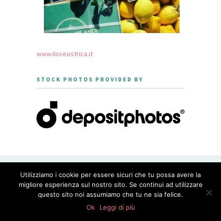
www.iloveostrica.it
STOCK PHOTOS PROVIDED BY
CREATED WITH LOVE BY GEISHA
Utilizziamo i cookie per essere sicuri che tu possa avere la
GOURMET - THEME DESIGNED BY
MERIDIANTHEMES
migliore esperienza sul nostro sito. Se continui ad utilizzare
questo sito noi assumiamo che tu ne sia felice.
PRIVACY POLICY
Ok
Leggi di più
WordPress Appliance
- Powered by
TurnKey Linux