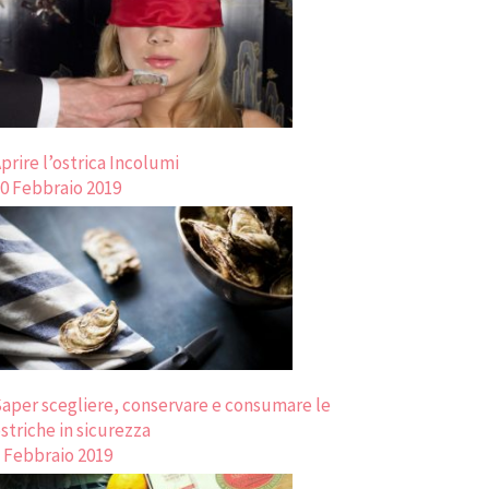
prire l’ostrica Incolumi
0 Febbraio 2019
aper scegliere, conservare e consumare le
striche in sicurezza
 Febbraio 2019