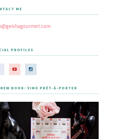
NTACT ME
fo@geishagourmet.com
CIAL PROFILES
 NEW BOOK: VINO PRÊT-À-PORTER