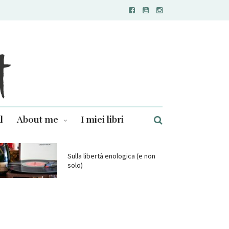
l
About me
I miei libri
Sulla libertà enologica (e non
solo)