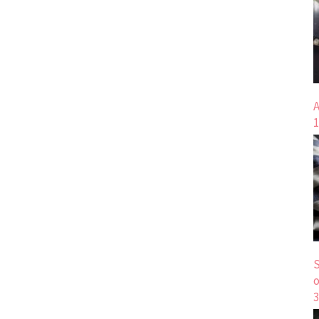
A
1
S
o
3