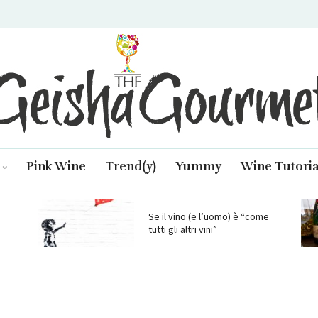
isha Gourmet
Pink Wine
Trend(y)
Yummy
Wine Tutoria
Se il vino (e l’uomo) è “come
tutti gli altri vini”