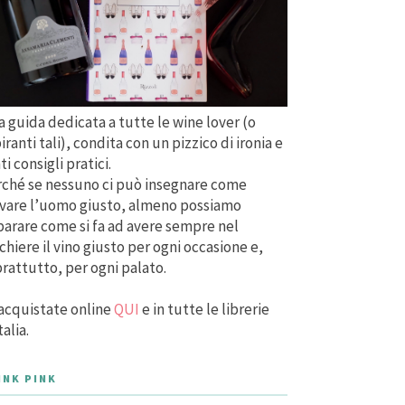
 guida dedicata a tutte le wine lover (o
iranti tali), condita con un pizzico di ironia e
ti consigli pratici.
ché se nessuno ci può insegnare come
vare l’uomo giusto, almeno possiamo
arare come si fa ad avere sempre nel
chiere il vino giusto per ogni occasione e,
rattutto, per ogni palato.
acquistate online
QUI
e in tutte le librerie
talia.
INK PINK