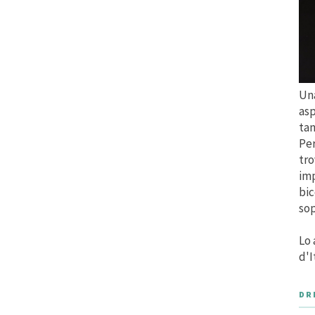
Una
asp
tan
Per
tro
imp
bic
sop
Lo 
d'I
DR