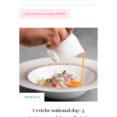
PERÙ
Currently Browsing:
TREND(Y)
Ceviche national day: 5