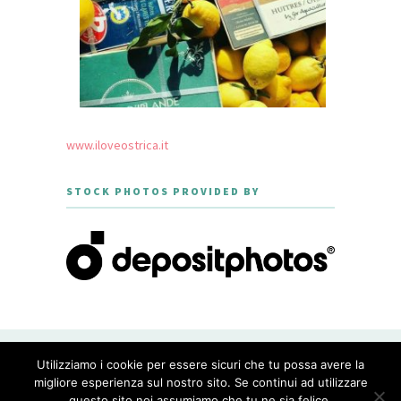
www.iloveostrica.it
STOCK PHOTOS PROVIDED BY
CREATED WITH LOVE BY GEISHA
Utilizziamo i cookie per essere sicuri che tu possa avere la
GOURMET - THEME DESIGNED BY
MERIDIANTHEMES
migliore esperienza sul nostro sito. Se continui ad utilizzare
questo sito noi assumiamo che tu ne sia felice.