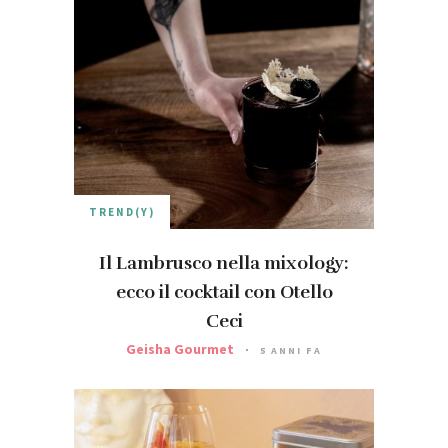
TREND(Y)
Il Lambrusco nella mixology:
ecco il cocktail con Otello
Ceci
Geisha Gourmet
5 ANNI FA