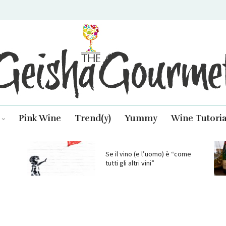
isha Gourmet
Pink Wine
Trend(y)
Yummy
Wine Tutoria
Se il vino (e l’uomo) è “come
tutti gli altri vini”