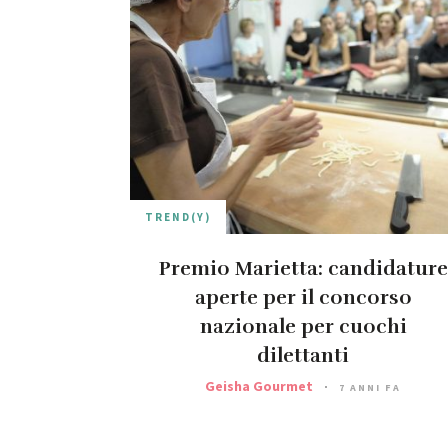
TREND(Y)
Premio Marietta: candidature
aperte per il concorso
nazionale per cuochi
dilettanti
Geisha Gourmet
7 ANNI FA