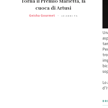
Torna il Premio Marietta, la
cuoca di Artusi
Geisha Gourmet
10 ANNI FA
Una
asp
tan
Per
tro
imp
bic
sop
Lo 
d'I
DR