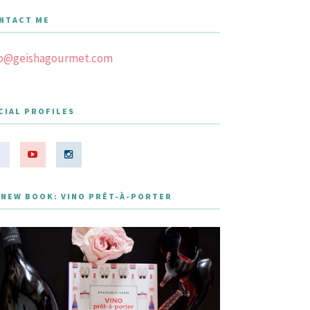
NTACT ME
fo@geishagourmet.com
CIAL PROFILES
 NEW BOOK: VINO PRÊT-À-PORTER