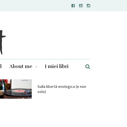
l
About me
I miei libri
Sulla libertà enologica (e non
solo)