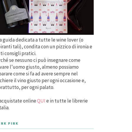
 guida dedicata a tutte le wine lover (o
iranti tali), condita con un pizzico di ironia e
ti consigli pratici.
ché se nessuno ci può insegnare come
vare l’uomo giusto, almeno possiamo
arare come si fa ad avere sempre nel
chiere il vino giusto per ogni occasione e,
rattutto, per ogni palato.
acquistate online
QUI
e in tutte le librerie
talia.
INK PINK