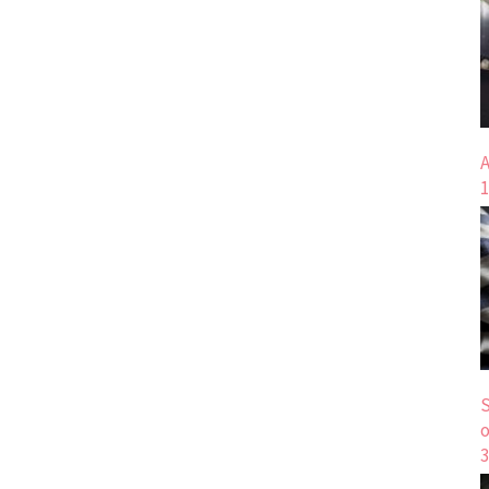
A
1
S
o
3