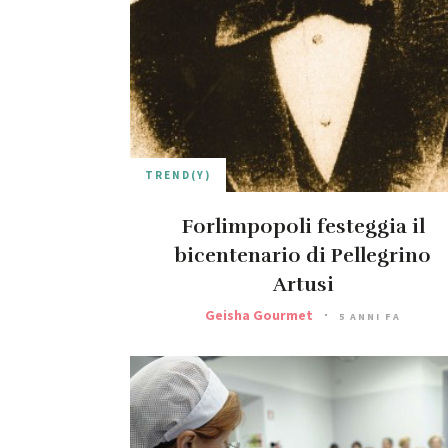
TREND(Y)
Forlimpopoli festeggia il
bicentenario di Pellegrino
Artusi
Geisha Gourmet
5 ANNI FA