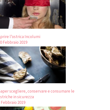
prire l’ostrica Incolumi
0 Febbraio 2019
aper scegliere, conservare e consumare le
striche in sicurezza
 Febbraio 2019