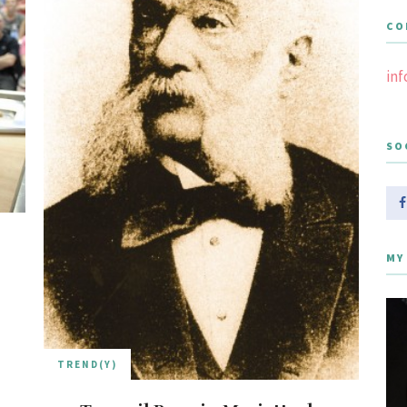
CO
in
SO
MY
TREND(Y)