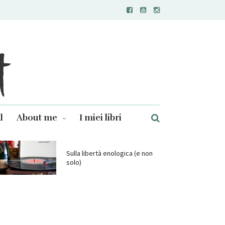
l
About me
I miei libri
Sulla libertà enologica (e non
solo)