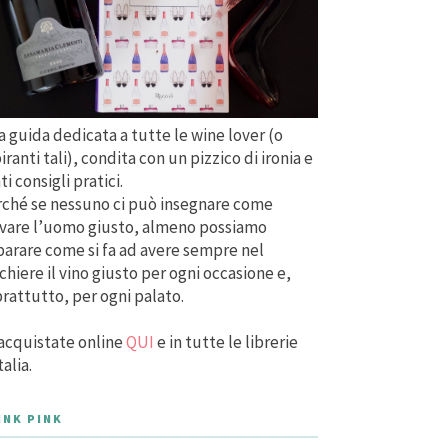
 guida dedicata a tutte le wine lover (o
iranti tali), condita con un pizzico di ironia e
ti consigli pratici.
ché se nessuno ci può insegnare come
vare l’uomo giusto, almeno possiamo
arare come si fa ad avere sempre nel
chiere il vino giusto per ogni occasione e,
rattutto, per ogni palato.
acquistate online
QUI
e in tutte le librerie
talia.
INK PINK