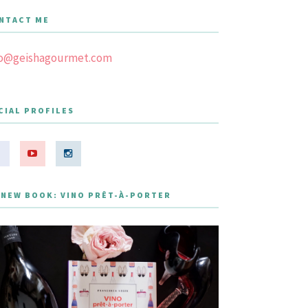
NTACT ME
fo@geishagourmet.com
CIAL PROFILES
 NEW BOOK: VINO PRÊT-À-PORTER