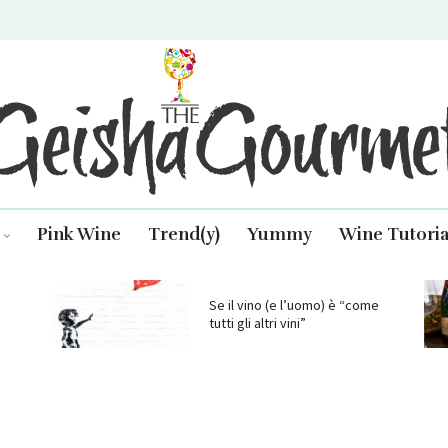
isha Gourmet
Pink Wine
Trend(y)
Yummy
Wine Tutoria
Se il vino (e l’uomo) è “come
tutti gli altri vini”