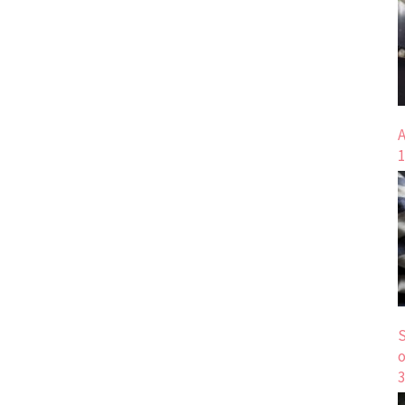
A
1
S
o
3