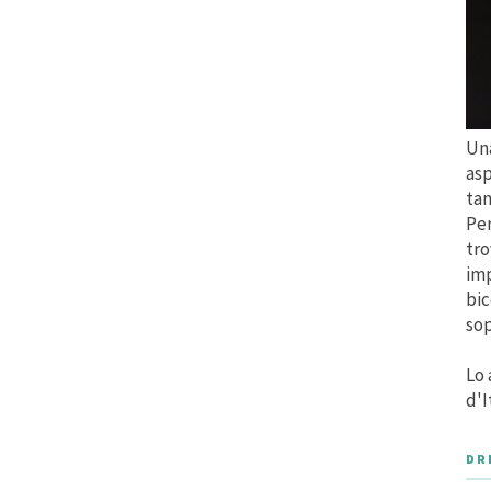
Una
asp
tan
Per
tro
imp
bic
sop
Lo 
d'I
DR