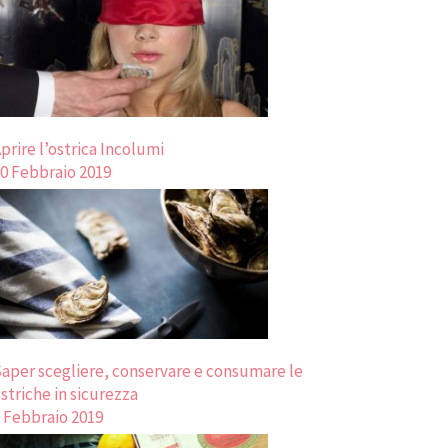
prire l’ostrica Incolumi
0 Febbraio 2019
aper scegliere, conservare e consumare le
striche in sicurezza
 Febbraio 2019