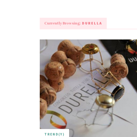
DURELLA
Currently Browsing:
TREND(Y)