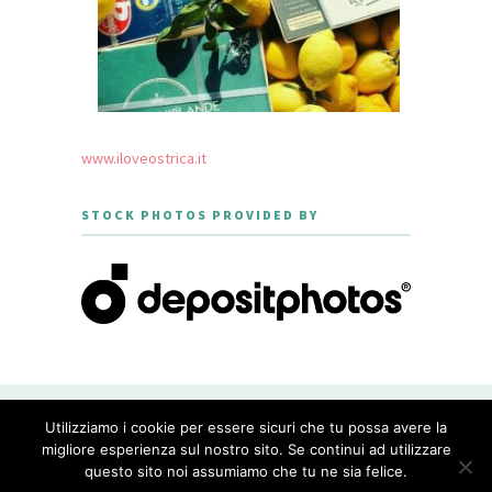
www.iloveostrica.it
STOCK PHOTOS PROVIDED BY
CREATED WITH LOVE BY GEISHA
Utilizziamo i cookie per essere sicuri che tu possa avere la
GOURMET - THEME DESIGNED BY
MERIDIANTHEMES
migliore esperienza sul nostro sito. Se continui ad utilizzare
questo sito noi assumiamo che tu ne sia felice.
PRIVACY POLICY