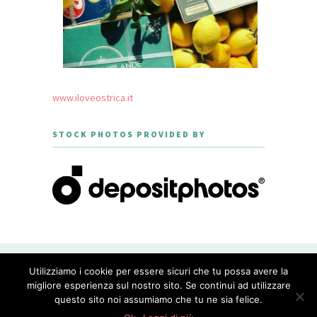
www.iloveostrica.it
STOCK PHOTOS PROVIDED BY
CREATED WITH LOVE BY GEISHA
Utilizziamo i cookie per essere sicuri che tu possa avere la
GOURMET - THEME DESIGNED BY
MERIDIANTHEMES
migliore esperienza sul nostro sito. Se continui ad utilizzare
questo sito noi assumiamo che tu ne sia felice.
PRIVACY POLICY