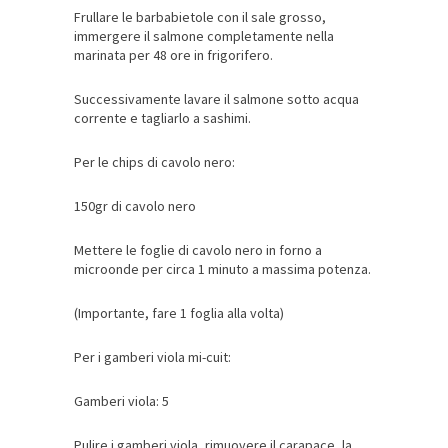
Frullare le barbabietole con il sale grosso,
immergere il salmone completamente nella
marinata per 48 ore in frigorifero.
Successivamente lavare il salmone sotto acqua
corrente e tagliarlo a sashimi.
Per le chips di cavolo nero:
150gr di cavolo nero
Mettere le foglie di cavolo nero in forno a
microonde per circa 1 minuto a massima potenza.
(Importante, fare 1 foglia alla volta)
Per i gamberi viola mi-cuit:
Gamberi viola: 5
Pulire i gamberi viola, rimuovere il carapace, la