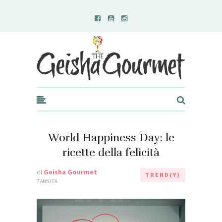
Geisha Gourmet
World Happiness Day: le
ricette della felicità
di
Geisha Gourmet
TREND(Y)
7 ANNI FA