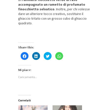
accompagnato un rametto di profumato
finocchietto selvatico
. Inoltre, per chi volesse
dare un ulteriore tocco creativo, sostituire il
ghiaccio tritato con un grosso cubo di ghiaccio
quadrato.
Share this:
Fai
Fai
Fai
Fai
clic
clic
clic
clic
per
qui
qui
per
condividere
per
per
condividere
su
condividere
condividere
su
Facebook
su
su
WhatsApp
Mi piace:
(Si
LinkedIn
Twitter
(Si
apre
(Si
(Si
apre
Caricamento...
in
apre
apre
in
una
in
in
una
nuova
una
una
nuova
finestra)
nuova
nuova
finestra)
finestra)
finestra)
Correlati