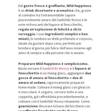
Dal
gusto fresco e graffiante
,
Wild Happiness
è un
drink dissetante e aromatico
che, grazie
al connubio tra l’intramontabile sapore
piacevolmente amaro del Sanbittèr Rosso e le
note rinfrescanti del liquore al finocchietto,
regala un’esplosione di felicità a chi lo
sorseggia.
I suoi
ingredienti semplici e ben
mixati,
lo rendono un drink profumato e corposo,
ideale da gustare dopo cena, perfetto per
brindare al giorno più felice dell’anno insieme agli
amici di sempre e alla persone che si amano.
Preparare Wild Happiness è semplicissimo.
Basta versare il
Sanbittèr Rosso
e il
liquore al
finocchietto
in un mixing glass, aggiungere
due
gocce di amaro al finocchietto
e
due di
amaro al sedano
, rigorosamente preparati
home made. Colmare il mixing glass con ghiaccio
e mescolare. A seguire, versare tutto in una
coppetta, già raffreddata precedentemente, e
colmare con il Sanbittèr Rosso rimanente. Come
guarnizione
decorare la base del bicchiere con
un
raffinato fiocchetto verde di raso