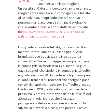
una ricerca della prestigiosa
Università di Oxford. I ricercatori hanno esaminato
il legame tra il mangiare in compagnia e la felicità
di un individuo, scoprendo che più spesso le
persone mangiano con gli altri, più è probabile
che si sentano felici e soddisfatti delle loro vite
(
http://www.ox.ac.uk/news/2017-03-16-social-
eating-connects-communities
).
E in quanto a tavola e felicità, gli italiani risultano
maestri. Infatti, stando a un’indagine di WMF,
brand tedesco specializzato in prodotti da
cucina, il Bel Paese primeggia in Europa per i pasti
in compagnia, in media ben 14 al mese. Seguiti
dagli spagnoli che siedono in compagnia 13 volte
e gli olandesi con 10. A chiudere la top 5 europea
ci sono i francesi e i tedeschi che scelgono pasti
conviviali rispettivamente per 8 e 7 volte al mese.
L’indagine di WMF, realizzata in occasione della
prossima Giornata Internazionale della felicità del
20 marzo, rivela, inoltre, che è la pizza
protagonista delle cene in compagnia lungo lo
stivale. In pizzeria o a casa, con parenti o amici,