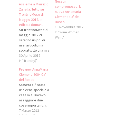
Nessun
Assieme a Maurizio
compromesso: la
Zanella. Tutto su
nuova Annamaria
TrentinoMese di
Clementi Ca' del
Maggio 2012. In
Bosco
edicola domani.
15 Novembre 2017
Su TrentinoMese di
In "Wine Women
maggio 2012 ci
Want"
saranno un po' di
miei articoli, ma
soprattutto una mia
intervista
30 Aprile 2012
esclusiva... che
In "Trend(y)"
inizia così... Ogni
Preview AnnaMaria
appassionato di
Clementi 2004 Ca'
vino,
del Bosco
probabilmente, ne
Stasera c'è stata
ha bevuto almeno
una cena speciale a
una bottiglia.
casa mia. Dovevo
Perché l’Annamaria
assaggiare due
Clementi è
cose importanti: il
l’etichetta di punta
Franciacorta Cuveè
7 Marzo 2012
di una delle maison