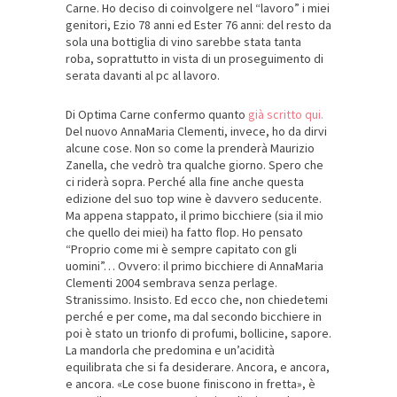
Carne. Ho deciso di coinvolgere nel “lavoro” i miei
genitori, Ezio 78 anni ed Ester 76 anni: del resto da
sola una bottiglia di vino sarebbe stata tanta
roba, soprattutto in vista di un proseguimento di
serata davanti al pc al lavoro.
Di Optima Carne confermo quanto
già scritto qui.
Del nuovo AnnaMaria Clementi, invece, ho da dirvi
alcune cose. Non so come la prenderà Maurizio
Zanella, che vedrò tra qualche giorno. Spero che
ci riderà sopra. Perché alla fine anche questa
edizione del suo top wine è davvero seducente.
Ma appena stappato, il primo bicchiere (sia il mio
che quello dei miei) ha fatto flop. Ho pensato
“Proprio come mi è sempre capitato con gli
uomini”… Ovvero: il primo bicchiere di AnnaMaria
Clementi 2004 sembrava senza perlage.
Stranissimo. Insisto. Ed ecco che, non chiedetemi
perché e per come, ma dal secondo bicchiere in
poi è stato un trionfo di profumi, bollicine, sapore.
La mandorla che predomina e un’acidità
equilibrata che si fa desiderare. Ancora, e ancora,
e ancora. «Le cose buone finiscono in fretta», è