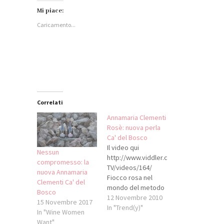
su
condividere
condividere
su
Facebook
su
su
WhatsApp
Mi piace:
(Si
LinkedIn
Twitter
(Si
apre
(Si
(Si
apre
Caricamento...
in
apre
apre
in
una
in
in
una
nuova
una
una
nuova
finestra)
nuova
nuova
finestra)
finestra)
finestra)
Correlati
Annamaria Clementi
Rosè: nuova perla
Ca' del Bosco
Il video qui
Nessun
http://www.viddler.com/explore/VG-
compromesso: la
TV/videos/164/
nuova Annamaria
Fiocco rosa nel
Clementi Ca' del
mondo del metodo
Bosco
classico italiano. E'
12 Novembre 2010
15 Novembre 2017
nato un nuovo rosé
In "Trend(y)"
In "Wine Women
con le bollicine, dirò
Want"