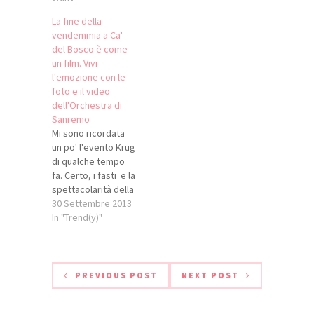
di più, un
grandissimo rosé,
La fine della
forse il migliore
vendemmia a Ca'
"méthode
del Bosco è come
champenoise"
un film. Vivi
rosato che sia mai
l'emozione con le
stato prodotto nel
foto e il video
nostro Paese. Un
dell'Orchestra di
vino che non ha
Sanremo
nulla da invidiare,
Mi sono ricordata
anzi, alle…
un po' l'evento Krug
di qualche tempo
fa. Certo, i fasti e la
spettacolarità della
maison di Reims
30 Settembre 2013
erano diversi, ma
In "Trend(y)"
anche alla serata
HARVEST voluta da
Maurizio Zanella per
la fine della
PREVIOUS POST
NEXT POST
vendemmia a Ca'
del Bosco non