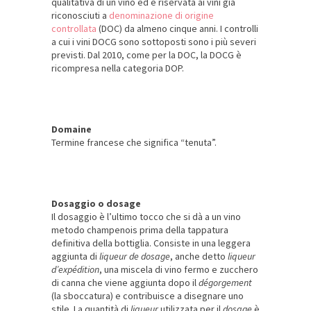
qualitativa di un vino ed è riservata ai vini già
riconosciuti a
denominazione di origine
controllata
(DOC) da almeno cinque anni. I controlli
a cui i vini DOCG sono sottoposti sono i più severi
previsti. Dal 2010, come per la DOC, la DOCG è
ricompresa nella categoria DOP.
Domaine
Termine francese che significa “tenuta”.
Dosaggio o dosage
Il dosaggio è l’ultimo tocco che si dà a un vino
metodo champenois prima della tappatura
definitiva della bottiglia. Consiste in una leggera
aggiunta di
liqueur de dosage
, anche detto
liqueur
d’expédition
, una miscela di vino fermo e zucchero
di canna che viene aggiunta dopo il
dégorgement
(la sboccatura) e contribuisce a disegnare uno
stile. La quantità di
liqueur
utilizzata per il
dosage
è