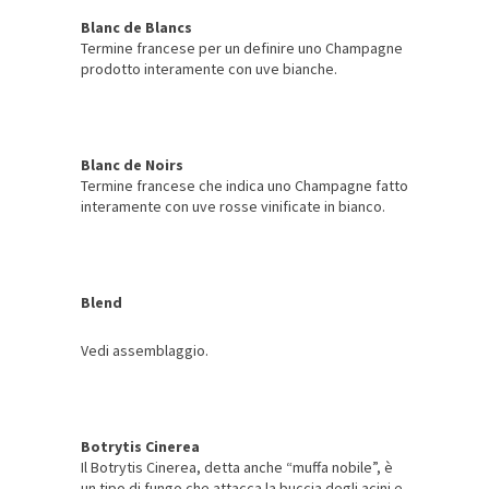
Blanc de Blancs
Termine francese per un definire uno Champagne
prodotto interamente con uve bianche.
Blanc de Noirs
Termine francese che indica uno Champagne fatto
interamente con uve rosse vinificate in bianco.
Blend
Vedi assemblaggio.
Botrytis Cinerea
Il Botrytis Cinerea, detta anche “muffa nobile”, è
un tipo di fungo che attacca la buccia degli acini e