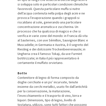
si sviluppa solo in particolari condizioni climatiche
favorevoli. Questa particolare muffa si nutre
dell’acqua contenuta nella polpa degli acini e ne
provoca l’evaporazione quando i grappoli si
riscaldano al sole, generando una particolare
concentrazione aromatica e zuccherina. Un
processo che ha qualcosa di magico e che si
verifica in varie zone del mondo: in Francia dà vita
al Sauternes, con uve Sémillon, Sauvignon Blanc e
Muscadelle; in Germania e Austria, è il segreto del
Riesling e dei dolcissimi Trockenbeerenausle; in
Ungheria crea il famoso Tokaji, da uve Furmint
botitrizzate; in Italia il più rappresentativo è
certamente il muffato orvietano.
Botte
Contenitore di legno di forma composto da
doghe cerchiate e un po’ incurvate, tenute
insieme da cerchi metallici, usato fin dall’antichità
per la conservazione, la maturazione,
l’invecchiamento e il trasporto di vino, birra e
liquori. Dimensioni, tipo di legno, livello di
tostatura, utilizzo, sono tutti fattori che possono