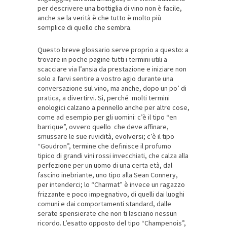
per descrivere una bottiglia di vino non è facile,
anche se la verità è che tutto è molto più
semplice di quello che sembra.
Questo breve glossario serve proprio a questo: a
trovare in poche pagine tutti i termini utili a
scacciare via l’ansia da prestazione e iniziare non
solo a farvi sentire a vostro agio durante una
conversazione sul vino, ma anche, dopo un po’ di
pratica, a divertirvi. Sì, perché molti termini
enologici calzano a pennello anche per altre cose,
come ad esempio per gli uomini: c’è il tipo “en
barrique”, ovvero quello che deve affinare,
smussare le sue ruvidità, evolversi; c’è il tipo
“Goudron”, termine che definisce il profumo
tipico di grandi vini rossi invecchiati, che calza alla
perfezione per un uomo di una certa età, dal
fascino inebriante, uno tipo alla Sean Connery,
per intenderci; lo “Charmat” è invece un ragazzo
frizzante e poco impegnativo, di quelli dai luoghi
comuni e dai comportamenti standard, dalle
serate spensierate che non ti lasciano nessun
ricordo. L’esatto opposto del tipo “Champenois”,