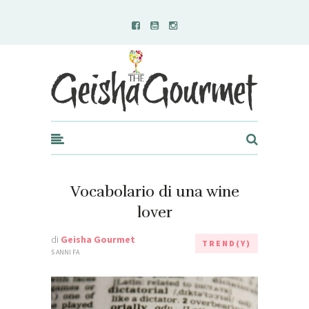
Geisha Gourmet
Vocabolario di una wine
lover
di
Geisha Gourmet
TREND(Y)
5 ANNI FA