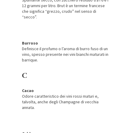
Spumante secco, con zucchero residuo tra i 6 e i
12 grammi per litro. Brut è un termine francese
che significa “grezzo, crudo” nel senso di
“secco”.
Burroso
Definisce il profumo o l’aroma di burro fuso di un
vino, spesso presente nei vini bianchi maturati in
barrique.
C
Cacao
Odore caratteristico dei vini rossi maturi e,
talvolta, anche degli Champagne di vecchia
annata.