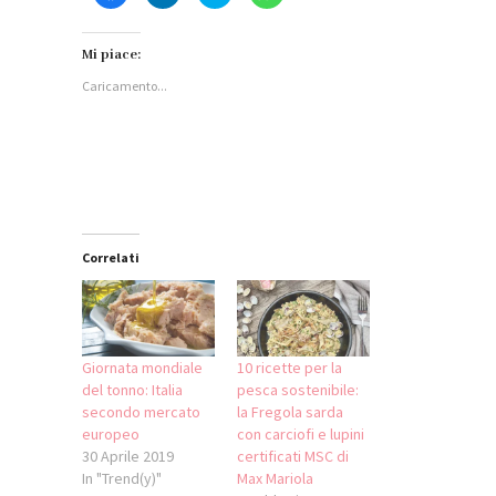
clic
clic
clic
clic
per
qui
qui
per
condividere
per
per
condividere
su
condividere
condividere
su
Facebook
su
su
WhatsApp
Mi piace:
(Si
LinkedIn
Twitter
(Si
apre
(Si
(Si
apre
Caricamento...
in
apre
apre
in
una
in
in
una
nuova
una
una
nuova
finestra)
nuova
nuova
finestra)
finestra)
finestra)
Correlati
Giornata mondiale
10 ricette per la
del tonno: Italia
pesca sostenibile:
secondo mercato
la Fregola sarda
europeo
con carciofi e lupini
30 Aprile 2019
certificati MSC di
In "Trend(y)"
Max Mariola