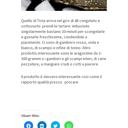
Quello di Tista arriva nel giro di 48 congelato e
sottovuoto. prendi le tartare: imbustate
singolarmente bastano 20 minuti per scongelarle
e gustarle freschissime, condendole a
piacimento. Ci sono di gambero rosso, viola e
bianco, di scampo e infine di tonno. Altro
prodotto interessante sono le aragostine da 2-
300 grammi o i gamberi e gli scampi interi, di carie
pezzature, a mangiare crudi o cotti a piacere.
Il prodotto è davvero interessante così come il
rapporto qualità prezzo. procare
Share this:
Fai
Fai
Fai
Fai