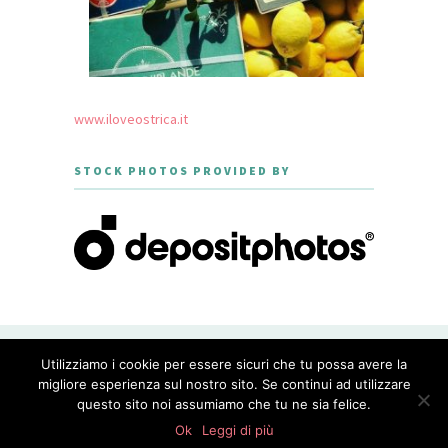
www.iloveostrica.it
STOCK PHOTOS PROVIDED BY
CREATED WITH LOVE BY GEISHA
Utilizziamo i cookie per essere sicuri che tu possa avere la
GOURMET - THEME DESIGNED BY
MERIDIANTHEMES
migliore esperienza sul nostro sito. Se continui ad utilizzare
questo sito noi assumiamo che tu ne sia felice.
PRIVACY POLICY
0
shares
Ok
Leggi di più