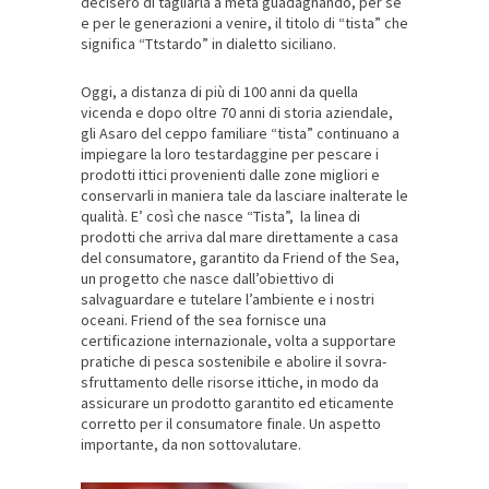
decisero di tagliarla a metà guadagnando, per sé
e per le generazioni a venire, il titolo di “tista” che
significa “Ttstardo” in dialetto siciliano.
Oggi, a distanza di più di 100 anni da quella
vicenda e dopo oltre 70 anni di storia aziendale,
gli Asaro del ceppo familiare “tista” continuano a
impiegare la loro testardaggine per pescare i
prodotti ittici provenienti dalle zone migliori e
conservarli in maniera tale da lasciare inalterate le
qualità. E’ così che nasce “Tista”, la linea di
prodotti che arriva dal mare direttamente a casa
del consumatore, garantito da Friend of the Sea,
un progetto che nasce dall’obiettivo di
salvaguardare e tutelare l’ambiente e i nostri
oceani. Friend of the sea fornisce una
certificazione internazionale, volta a supportare
pratiche di pesca sostenibile e abolire il sovra-
sfruttamento delle risorse ittiche, in modo da
assicurare un prodotto garantito ed eticamente
corretto per il consumatore finale. Un aspetto
importante, da non sottovalutare.