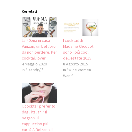
Correlati
La 40ena in casa
I cocktail di
Vanzan, un bel libro
Madame Clicquot
da non perdere. Per
sono i più cool
cocktail lover
dell'estate 2015
4 Maggio 2020
8 Agosto 2015
In "Trend(y)"
In "Wine Women
Want"
Il cocktail preferito
dagli italiani? Il
Negroni. Il
cappuccino più
caro? A Bolzano. Il