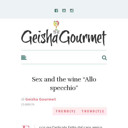
Geisha Gourmet
Sex and the wine “Allo
specchio”
di
Geisha Gourmet
15 ANNI FA
TREND(Y)
TREND(Y)2
cco qui l’articolo fatto dal caro amico