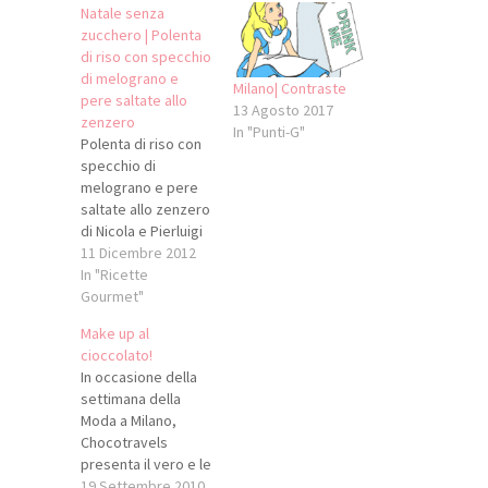
Natale senza
zucchero | Polenta
di riso con specchio
di melograno e
Milano| Contraste
pere saltate allo
13 Agosto 2017
zenzero
In "Punti-G"
Polenta di riso con
specchio di
melograno e pere
saltate allo zenzero
di Nicola e Pierluigi
Portinari, ristorante
11 Dicembre 2012
La Peca di Lonigo
In "Ricette
(VI) per Gusto in
Gourmet"
Scena 2013 Per
Make up al
due persone PER
cioccolato!
LA POLENTA DI RISO
In occasione della
250 g latte di riso 50
settimana della
g sciroppo di riso
Moda a Milano,
15 g…
Chocotravels
presenta il vero e le
copie perfette di
19 Settembre 2010