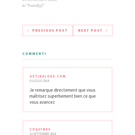
tanti piccoli oggetti
In "Trend(y)"
che ogni donna usa
quotidianamente
per la propria
bellezza; dal
PREVIOUS POST
NEXT POST
rossetto al
lucidalabbra, dal
sapone al profumo,
dallo specchio allo
COMMENTI
smalto per unghie. Il
tutto, ovviamente,
in …..cioccolato! E
GETJEALOUS.COM
in…
9 LUGLIO 2014
Je remarque directement que vous
maîtrisez superbement bien ce que
vous avancez
COQUINES
12 SETTEMBRE 2014