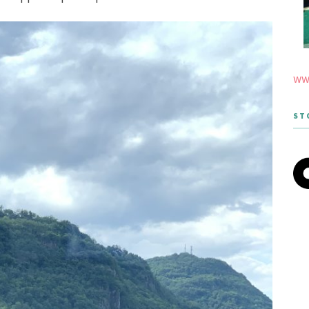
www
ST