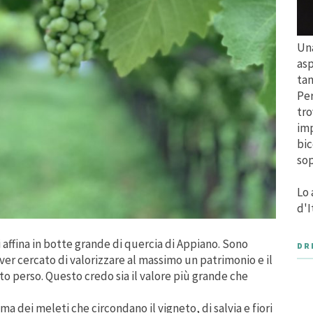
Una
asp
tan
Per
tro
imp
bic
sop
Lo 
d'I
 affina in botte grande di quercia di Appiano. Sono
DR
 aver cercato di valorizzare al massimo un patrimonio e il
to perso. Questo credo sia il valore più grande che
a dei meleti che circondano il vigneto, di salvia e fiori