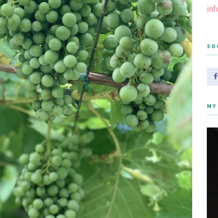
in
SO
MY