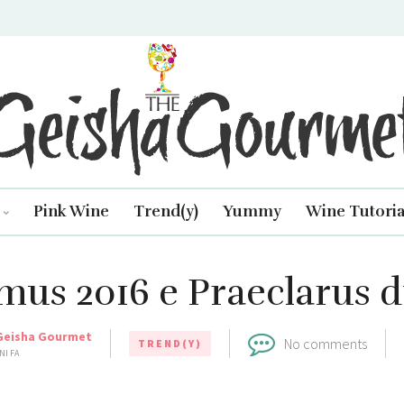
isha Gourmet
Pink Wine
Trend(y)
Yummy
Wine Tutoria
mus 2016 e Praeclarus di
Geisha Gourmet
No comments
TREND(Y)
NI FA