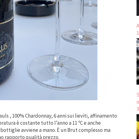
A
1
S
o
3
Pauls , 100% Chardonnay, 6 anni sui lieviti, affinamento
ratura è costante tutto l’anno a 11 ºC e anche
0 bottiglie avviene a mano. È un Brut complesso ma
o rapporto qualità prezzo.