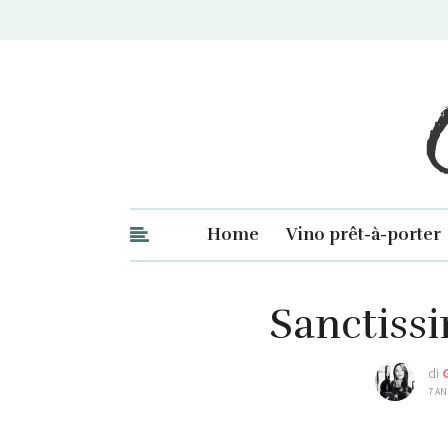
Ge
Home
Vino prêt-à-porter
Sanctissi
di
7 AN