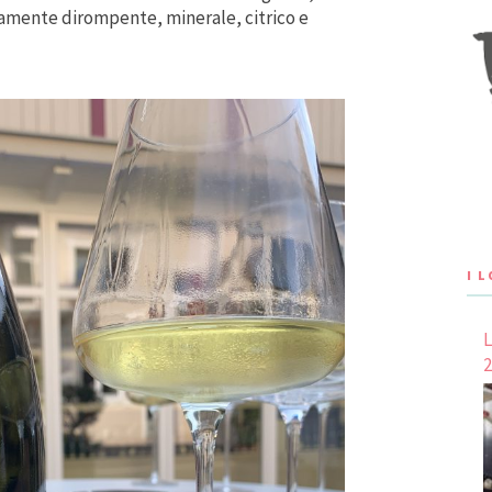
amente dirompente, minerale, citrico e
I 
L
2