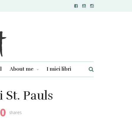
l
About me
I miei libri
 St. Pauls
0
shares