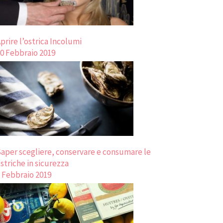
prire l’ostrica Incolumi
0 Febbraio 2019
aper scegliere, conservare e consumare le
striche in sicurezza
 Febbraio 2019