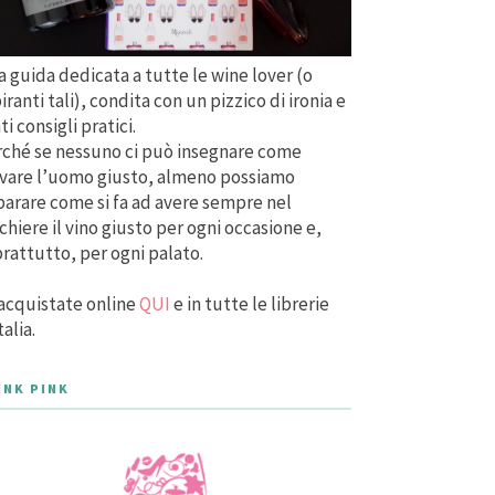
 guida dedicata a tutte le wine lover (o
iranti tali), condita con un pizzico di ironia e
ti consigli pratici.
ché se nessuno ci può insegnare come
vare l’uomo giusto, almeno possiamo
arare come si fa ad avere sempre nel
chiere il vino giusto per ogni occasione e,
rattutto, per ogni palato.
acquistate online
QUI
e in tutte le librerie
talia.
INK PINK