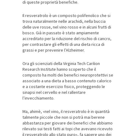
di queste proprietà benefiche.
Il resveratrolo è un composto polifenolico che si
trova naturalmente nelle arachidi, nella buccia
delle uve rosse, nel vino rosso e in alcuni frutti di
bosco. Già in passato è stato ampiamente
accreditato per la riduzione del rischio di cancro,
per contrastare gli effetti di una dieta ricca di
grassi e per prevenire l’Alzheimer.
Ora gli scienziati della Virginia Tech Carilion
Research Institute hanno scoperto che il
composto ha molti dei benefici neuroprotettivi se
associato a una dieta a basso contenuto calorico
e a costante esercizio fisico, proteggendo le
sinapsi nel cervello e nel rallentare
l’invecchiamento.
Ma, ahimè, «nel vino, il resveratrolo è in quantità
talmente piccole che non si potrà mai berene
abbastanza per giovare dei benefici che abbiamo
rilevato sui testi fatti ai topi che avevano ricevuto
il resveratrolo allo stato puro», fa sapere uno dei