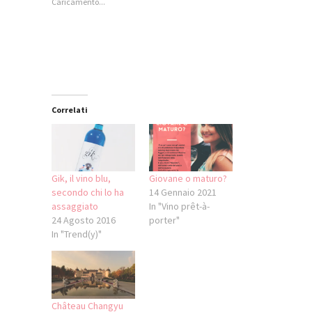
Caricamento...
in
apre
apre
in
una
in
in
una
nuova
una
una
nuova
finestra)
nuova
nuova
finestra)
finestra)
finestra)
Correlati
Gik, il vino blu,
Giovane o maturo?
secondo chi lo ha
14 Gennaio 2021
assaggiato
In "Vino prêt-à-
24 Agosto 2016
porter"
In "Trend(y)"
Château Changyu