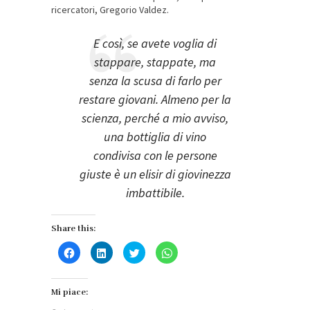
ricercatori, Gregorio Valdez.
E così, se avete voglia di
stappare, stappate, ma
senza la scusa di farlo per
restare giovani. Almeno per la
scienza, perché a mio avviso,
una bottiglia di vino
condivisa con le persone
giuste è un elisir di giovinezza
imbattibile.
Share this:
Fai
Fai
Fai
Fai
clic
clic
clic
clic
per
qui
qui
per
condividere
per
per
condividere
su
condividere
condividere
su
Facebook
su
su
WhatsApp
Mi piace:
(Si
LinkedIn
Twitter
(Si
apre
(Si
(Si
apre