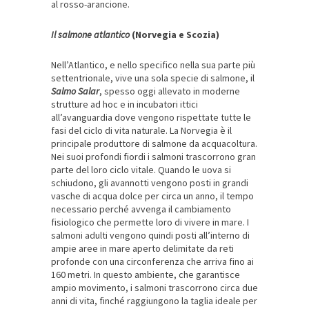
al rosso-arancione.
Il salmone atlantico
(Norvegia e Scozia)
Nell’Atlantico, e nello specifico nella sua parte più
settentrionale, vive una sola specie di salmone, il
Salmo Salar
, spesso oggi allevato in moderne
strutture ad hoc e in incubatori ittici
all’avanguardia dove vengono rispettate tutte le
fasi del ciclo di vita naturale. La Norvegia è il
principale produttore di salmone da acquacoltura.
Nei suoi profondi fiordi i salmoni trascorrono gran
parte del loro ciclo vitale. Quando le uova si
schiudono, gli avannotti vengono posti in grandi
vasche di acqua dolce per circa un anno, il tempo
necessario perché avvenga il cambiamento
fisiologico che permette loro di vivere in mare. I
salmoni adulti vengono quindi posti all’interno di
ampie aree in mare aperto delimitate da reti
profonde con una circonferenza che arriva fino ai
160 metri. In questo ambiente, che garantisce
ampio movimento, i salmoni trascorrono circa due
anni di vita, finché raggiungono la taglia ideale per