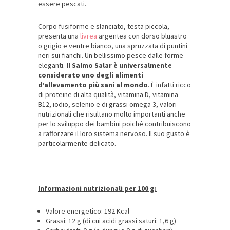
essere pescati.
Corpo fusiforme e slanciato, testa piccola,
presenta una
livrea
argentea con dorso bluastro
o grigio e ventre bianco, una spruzzata di puntini
neri sui fianchi. Un bellissimo pesce dalle forme
eleganti.
Il Salmo Salar è universalmente
considerato uno degli alimenti
d’allevamento più sani al mondo
. È infatti ricco
di proteine di alta qualità, vitamina D, vitamina
B12, iodio, selenio e di grassi omega 3, valori
nutrizionali che risultano molto importanti anche
per lo sviluppo dei bambini poiché contribuiscono
a rafforzare il loro sistema nervoso. Il suo gusto è
particolarmente delicato.
Informazioni nutrizionali per 100 g:
Valore energetico: 192 Kcal
Grassi: 12 g (di cui acidi grassi saturi: 1,6 g)