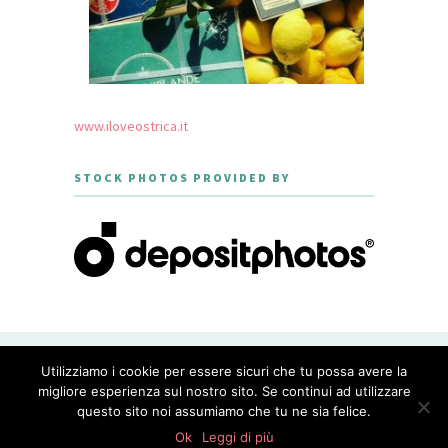
www.iloveostrica.it
STOCK PHOTOS PROVIDED BY
CREATED WITH LOVE BY GEISHA
Utilizziamo i cookie per essere sicuri che tu possa avere la
GOURMET - THEME DESIGNED BY
MERIDIANTHEMES
migliore esperienza sul nostro sito. Se continui ad utilizzare
questo sito noi assumiamo che tu ne sia felice.
PRIVACY POLICY
0
shares
Ok
Leggi di più