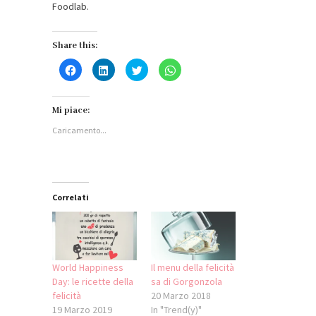
Foodlab.
Share this:
Fai
Fai
Fai
Fai
clic
clic
clic
clic
per
qui
qui
per
condividere
per
per
condividere
su
condividere
condividere
su
Facebook
su
su
WhatsApp
Mi piace:
(Si
LinkedIn
Twitter
(Si
apre
(Si
(Si
apre
Caricamento...
in
apre
apre
in
una
in
in
una
nuova
una
una
nuova
finestra)
nuova
nuova
finestra)
finestra)
finestra)
Correlati
World Happiness
Il menu della felicità
Day: le ricette della
sa di Gorgonzola
felicità
20 Marzo 2018
19 Marzo 2019
In "Trend(y)"