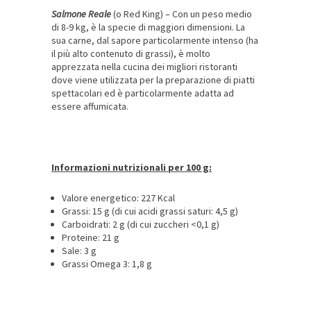
Salmone Reale
(o Red King) – Con un peso medio
di 8-9 kg, è la specie di maggiori dimensioni. La
sua carne, dal sapore particolarmente intenso (ha
il più alto contenuto di grassi), è molto
apprezzata nella cucina dei migliori ristoranti
dove viene utilizzata per la preparazione di piatti
spettacolari ed è particolarmente adatta ad
essere affumicata.
Informazioni nutrizionali per 100 g:
Valore energetico: 227 Kcal
Grassi: 15 g (di cui acidi grassi saturi: 4,5 g)
Carboidrati: 2 g (di cui zuccheri <0,1 g)
Proteine: 21 g
Sale: 3 g
Grassi Omega 3: 1,8 g