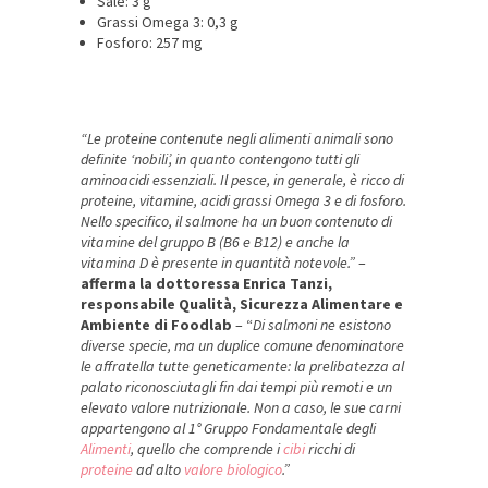
Sale: 3 g
Grassi Omega 3: 0,3 g
Fosforo: 257 mg
“Le proteine contenute negli alimenti animali sono
definite ‘nobili’, in quanto contengono tutti gli
aminoacidi essenziali. Il pesce, in generale, è ricco di
proteine, vitamine, acidi grassi Omega 3 e di fosforo.
Nello specifico, il salmone ha un buon contenuto di
vitamine del gruppo B (B6 e B12) e anche la
vitamina D è presente in quantità notevole.”
–
afferma la dottoressa Enrica Tanzi,
responsabile Qualità, Sicurezza Alimentare e
Ambiente di Foodlab
– “
Di salmoni ne esistono
diverse specie, ma un duplice comune denominatore
le affratella tutte geneticamente: la prelibatezza al
palato riconosciutagli fin dai tempi più remoti e un
elevato valore nutrizionale. Non a caso, le sue carni
appartengono al 1° Gruppo Fondamentale degli
Alimenti
, quello che comprende i
cibi
ricchi di
proteine
ad alto
valore biologico
.”