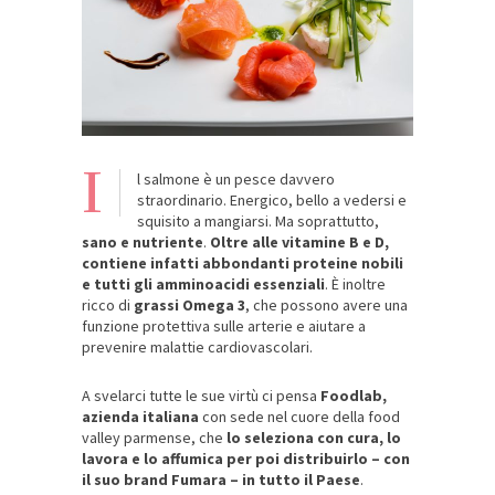
I
l salmone è un pesce davvero
straordinario. Energico, bello a vedersi e
squisito a mangiarsi. Ma soprattutto,
sano e nutriente
.
Oltre alle vitamine B e D,
contiene infatti abbondanti proteine nobili
e tutti gli amminoacidi essenziali
. È inoltre
ricco di
grassi Omega 3
, che possono avere una
funzione protettiva sulle arterie e aiutare a
prevenire malattie cardiovascolari.
A svelarci tutte le sue virtù ci pensa
Foodlab,
azienda italiana
con sede nel cuore della food
valley parmense, che
lo seleziona con cura, lo
lavora e lo affumica per poi distribuirlo – con
il suo brand Fumara – in tutto il Paese
.