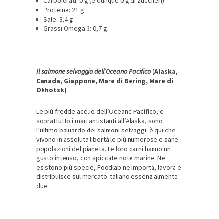
Carboidrati: 0 g (e dunque 0 g di zuccheri)
Proteine: 21 g
Sale: 3,4 g
Grassi Omega 3: 0,7 g
Il salmone selvaggio dell’Oceano Pacifico
(Alaska,
Canada, Giappone, Mare di Bering, Mare di
Okhotsk)
Le più fredde acque dell’Oceano Pacifico, e
soprattutto i mari antistanti all’Alaska, sono
l’ultimo baluardo dei salmoni selvaggi: è qui che
vivono in assoluta libertà le più numerose e sane
popolazioni del pianeta. Le loro carni hanno un
gusto intenso, con spiccate note marine. Ne
esistono più specie, Foodlab ne importa, lavora e
distribuisce sul mercato italiano essenzialmente
due: