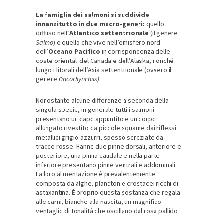
La famiglia dei salmoni si suddivide
innanzitutto in due macro-generi:
quello
diffuso nell’
Atlantico settentrionale
(il genere
Salmo
) e quello che vive nell’emisfero nord
dell’
Oceano Pacifico
in corrispondenza delle
coste orientali del Canada e dell’Alaska, nonché
lungo i litorali dell’Asia settentrionale (ovvero il
genere
Oncorhynchus
)
.
Nonostante alcune differenze a seconda della
singola specie, in generale tutti i salmoni
presentano un capo appuntito e un corpo
allungato rivestito da piccole squame dai riflessi
metallici grigio-azzurri, spesso screziate da
tracce rosse. Hanno due pinne dorsali, anteriore e
posteriore, una pinna caudale e nella parte
inferiore presentano pinne ventrali e addominali.
La loro alimentazione è prevalentemente
composta da alghe, plancton e crostacei ricchi di
astaxantina. È proprio questa sostanza che regala
alle carni, bianche alla nascita, un magnifico
ventaglio di tonalità che oscillano dal rosa pallido