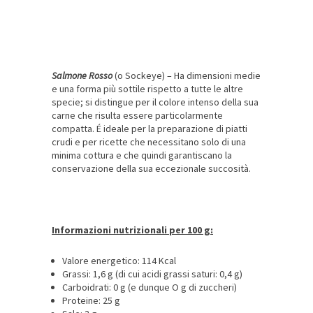
Salmone Rosso
(o Sockeye) – Ha dimensioni medie
e una forma più sottile rispetto a tutte le altre
specie; si distingue per il colore intenso della sua
carne che risulta essere particolarmente
compatta. É ideale per la preparazione di piatti
crudi e per ricette che necessitano solo di una
minima cottura e che quindi garantiscano la
conservazione della sua eccezionale succosità.
Informazioni nutrizionali per 100 g:
Valore energetico: 114 Kcal
Grassi: 1,6 g (di cui acidi grassi saturi: 0,4 g)
Carboidrati: 0 g (e dunque O g di zuccheri)
Proteine: 25 g