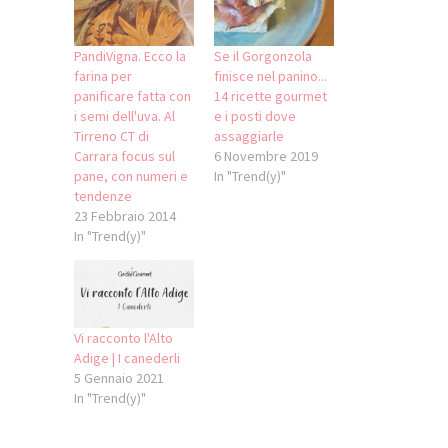
PandiVigna. Ecco la
Se il Gorgonzola
farina per
finisce nel panino...
panificare fatta con
14 ricette gourmet
i semi dell'uva. Al
e i posti dove
Tirreno CT di
assaggiarle
Carrara focus sul
6 Novembre 2019
pane, con numeri e
In "Trend(y)"
tendenze
23 Febbraio 2014
In "Trend(y)"
Vi racconto l'Alto
Adige | I canederli
5 Gennaio 2021
In "Trend(y)"