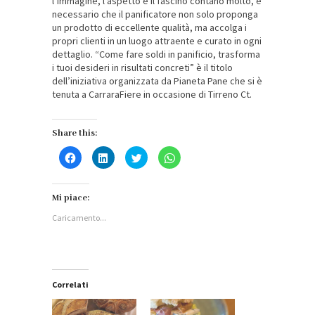
l’immagine, l’aspetto e il fascino contano molto, è
necessario che il panificatore non solo proponga
un prodotto di eccellente qualità, ma accolga i
propri clienti in un luogo attraente e curato in ogni
dettaglio. “Come fare soldi in panificio, trasforma
i tuoi desideri in risultati concreti” è il titolo
dell’iniziativa organizzata da Pianeta Pane che si è
tenuta a CarraraFiere in occasione di Tirreno Ct.
Share this:
Fai
Fai
Fai
Fai
clic
clic
clic
clic
per
qui
qui
per
condividere
per
per
condividere
su
condividere
condividere
su
Facebook
su
su
WhatsApp
Mi piace:
(Si
LinkedIn
Twitter
(Si
apre
(Si
(Si
apre
Caricamento...
in
apre
apre
in
una
in
in
una
nuova
una
una
nuova
finestra)
nuova
nuova
finestra)
finestra)
finestra)
Correlati