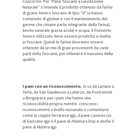
Consorzio. Per “Pane Toscano a Lievitazione
Naturale” s’intende il prodotto ottenuto da farina
di grano tenero toscano di tipo “0” (a basso
contenuto di glutine e con il mantenimento del
germe che rimane parte integrante della farina),
lievito naturale (pasta acida) e acqua. Il frumento
tenero utilizzato deve essere prodotto e molito
in Toscana. Quindi le farine dovranno essere
ottenute da un mix di grani provenienti da varie
parti della Toscana, per ottenere il massimo della
qualità.
I pani con un riconoscimento.
Si va da Lariano a
Terni, da San Gaudenzio a Laterza, da Pontremoli
a Borgopace per i pani che hanno una
riconoscibilità propria mentre crescono i
riconoscimenti a livello nazionale e comunitario
come la coppia ferrarese Igp, il pane casereccio
di Genzano Igp e il pane di Altamura Dop e anche il
pane di Matera Igp.