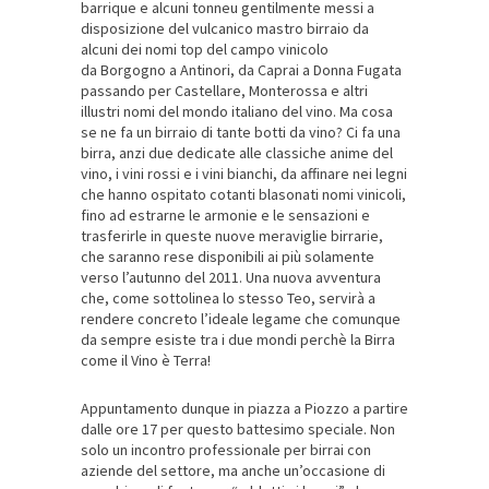
barrique e alcuni tonneu gentilmente messi a
disposizione del vulcanico mastro birraio da
alcuni dei nomi top del campo vinicolo
da Borgogno a Antinori, da Caprai a Donna Fugata
passando per Castellare, Monterossa e altri
illustri nomi del mondo italiano del vino. Ma cosa
se ne fa un birraio di tante botti da vino? Ci fa una
birra, anzi due dedicate alle classiche anime del
vino, i vini rossi e i vini bianchi, da affinare nei legni
che hanno ospitato cotanti blasonati nomi vinicoli,
fino ad estrarne le armonie e le sensazioni e
trasferirle in queste nuove meraviglie birrarie,
che saranno rese disponibili ai più solamente
verso l’autunno del 2011. Una nuova avventura
che, come sottolinea lo stesso Teo, servirà a
rendere concreto l’ideale legame che comunque
da sempre esiste tra i due mondi perchè la Birra
come il Vino è Terra!
Appuntamento dunque in piazza a Piozzo a partire
dalle ore 17 per questo battesimo speciale. Non
solo un incontro professionale per birrai con
aziende del settore, ma anche un’occasione di