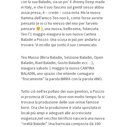
con la sua Baladin, sia un po’ il Jhonny Deep made
in Italy, e che il suo fascino sul gentil sesso abbia
assai presa, è – credo – cosa nota. Ma la nuova
fiamma dell’amico Teo non è, come forse avrete
pensato (e io ci ho messo del mio per farvelo
pensare
), una nuova, bellissima, fidanzata.
Teo l’1 maggio inaugura la suo nuova Cantina
Baladin a Piozzo. Una scusa in più per andarlo a
trovare. Vi incollo qui sotto il suo comunicato.
Teo Musso (Birra Baladin, Selzione Baladin, Open
Baladin, Riad Baladin, Gusto Baladin ecc…),
inaugura sabato 1 maggio la nuova CANTINA
BALADIN, uno spazio che intende coniugare
“fisicamente” la parola BIRRA con la parola VINO.
Tutto ciò nell’ex pollaio dei suoi genitori, a Piozzo
in provincia di Cuneo, dove non molto tempo fa si
trovava la produzione delle sue ormai famose
birre. Ora che la produzione è stata spostata in
locali più ampi e adeguati alle accresciute
esigenze,nel vecchio birrificio nascerà una nuova
“realtà Baladin”. Una barricaia composta da 160