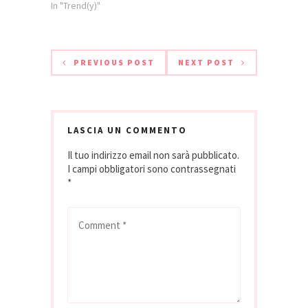
ore 21 - EATALY
In "Trend(y)"
TORINO Sala PUNT e
MES (museo
Carpano - 1° Piano) -
------------------------------
PREVIOUS POST
NEXT POST
-------------------------
Giovedì 11
novembre, presso
la sala Punt e Mes
del Museo Carpano
LASCIA UN COMMENTO
di EATALY TORINO,
Il tuo indirizzo email non sarà pubblicato.
verranno messi
I campi obbligatori sono contrassegnati
all'asta OTTO
*
MODELLI UNICI di
MONO
BALADINdecorati…