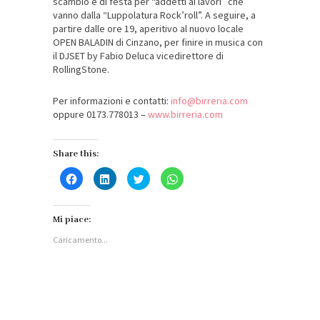
scambio e di festa per “addetti ai lavori” che
vanno dalla “Luppolatura Rock’roll”. A seguire, a
partire dalle ore 19, aperitivo al nuovo locale
OPEN BALADIN di Cinzano, per finire in musica con
il DJSET by Fabio Deluca vicedirettore di
RollingStone.
Per informazioni e contatti:
info@birreria.com
oppure 0173.778013 –
www.birreria.com
Share this:
Fai
Fai
Fai
Fai
clic
clic
clic
clic
per
qui
qui
per
condividere
per
per
condividere
su
condividere
condividere
su
Facebook
su
su
WhatsApp
Mi piace:
(Si
LinkedIn
Twitter
(Si
apre
(Si
(Si
apre
Caricamento...
in
apre
apre
in
una
in
in
una
nuova
una
una
nuova
finestra)
nuova
nuova
finestra)
finestra)
finestra)