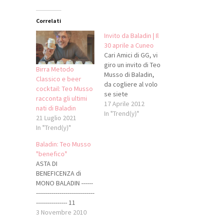
Correlati
Invito da Baladin | Il
30 aprile a Cuneo
Cari Amici di GG, vi
giro un invito di Teo
Birra Metodo
Musso di Baladin,
Classico e beer
da cogliere al volo
cocktail: Teo Musso
se siete
racconta gli ultimi
appassionati di
17 Aprile 2012
nati di Baladin
birra artigianale.
In "Trend(y)"
21 Luglio 2021
Buona giornata! Cari
In "Trend(y)"
amici di Baladin,
anche quest’anno
Baladin: Teo Musso
l’Open Day si
"benefico"
avvicina. Anzi! È
ASTA DI
diventato “Open
BENEFICENZA di
Days” avendo
MONO BALADIN ------
deciso di aprire le
------------------------------
porte del nostro
---------------- 11
birrificio per…
NOVEMBRE 2010 -
3 Novembre 2010