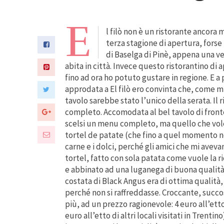
E
l filò non è un ristorante ancora
terza stagione di apertura, forse p
di Baselga di Pinè, appena una v
abita in città. Invece questo ristorantino di
fino ad ora ho potuto gustare in regione. E a p
approdata a El filò ero convinta che, come mi 
tavolo sarebbe stato l’unico della serata. Il
completo. Accomodata al bel tavolo di fronte 
scelsi un menu completo, ma quello che vole
tortel de patate (che fino a quel momento no
carne e i dolci, perché gli amici che mi aveva
tortel, fatto con sola patata come vuole la r
e abbinato ad una luganega di buona qualità
costata di Black Angus era di ottima qualità,
perché non si raffreddasse. Croccante, succo
più, ad un prezzo ragionevole: 4 euro all’etto
euro all’etto di altri locali visitati in Trentin