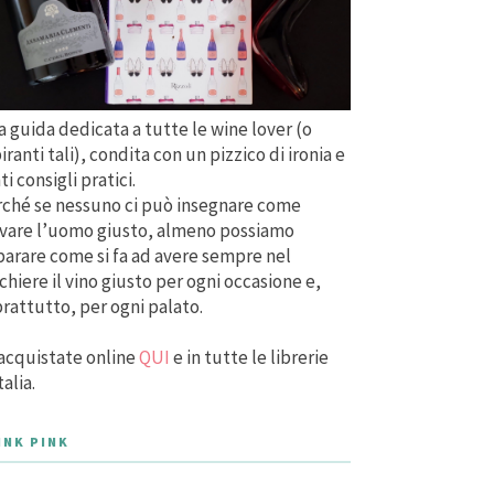
 guida dedicata a tutte le wine lover (o
iranti tali), condita con un pizzico di ironia e
ti consigli pratici.
ché se nessuno ci può insegnare come
vare l’uomo giusto, almeno possiamo
arare come si fa ad avere sempre nel
chiere il vino giusto per ogni occasione e,
rattutto, per ogni palato.
acquistate online
QUI
e in tutte le librerie
talia.
INK PINK