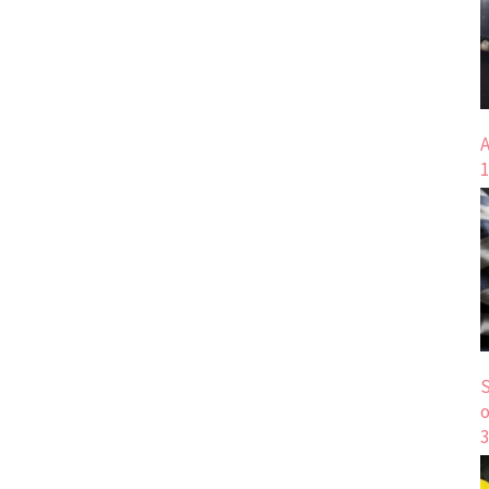
A
1
S
o
3