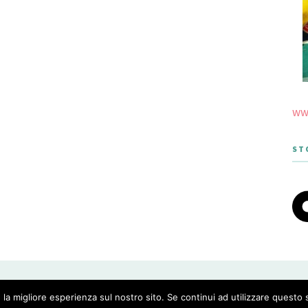
www
ST
 THEME DESIGNED BY MERIDIANTHEMES
 la migliore esperienza sul nostro sito. Se continui ad utilizzare questo 