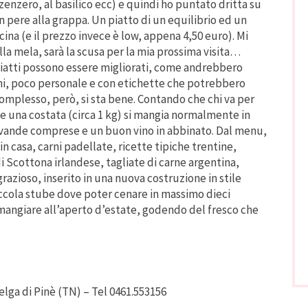
o zenzero, al basilico ecc) e quindi ho puntato dritta su
 pere alla grappa. Un piatto di un equilibrio ed un
cina (e il prezzo invece è low, appena 4,50 euro). Mi
la mela, sarà la scusa per la mia prossima visita…
 piatti possono essere migliorati, come andrebbero
ini, poco personale e con etichette che potrebbero
l complesso, però, si sta bene. Contando che chi va per
che una costata (circa 1 kg) si mangia normalmente in
evande comprese e un buon vino in abbinato. Dal menu,
n casa, carni padellate, ricette tipiche trentine,
i Scottona irlandese, tagliate di carne argentina,
razioso, inserito in una nuova costruzione in stile
ccola stube dove poter cenare in massimo dieci
angiare all’aperto d’estate, godendo del fresco che
elga di Pinè (TN) – Tel 0461.553156