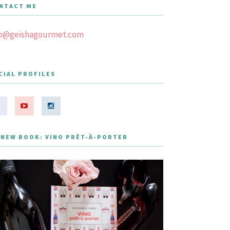
NTACT ME
fo@geishagourmet.com
CIAL PROFILES
 NEW BOOK: VINO PRÊT-À-PORTER