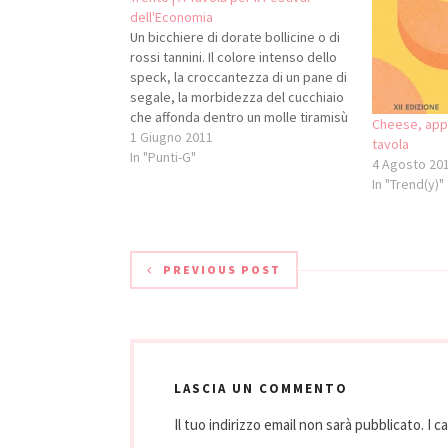
dell'Economia
Un bicchiere di dorate bollicine o di
rossi tannini. Il colore intenso dello
speck, la croccantezza di un pane di
segale, la morbidezza del cucchiaio
che affonda dentro un molle tiramisù
Cheese, app
agli amaretti, la calda certezza del
1 Giugno 2011
tavola
profumo di ragù, l’incerta curiosità di
In "Punti-G"
4 Agosto 20
un piatto non ancora conosciuto al
In "Trend(y)"
vostro…
PREVIOUS POST
LASCIA UN COMMENTO
Il tuo indirizzo email non sarà pubblicato.
I c