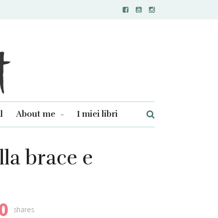
l
About me
I miei libri
lla brace e
0
shares