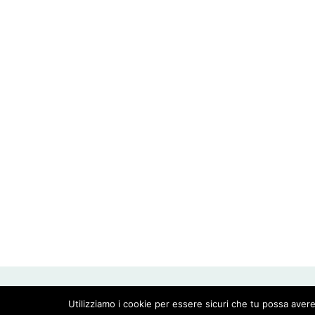
CREATED WITH LOVE BY GEISHA GOURMET -
Utilizziamo i cookie per essere sicuri che tu possa avere