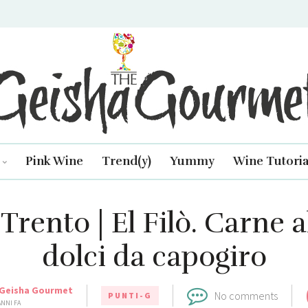
isha Gourmet
Pink Wine
Trend(y)
Yummy
Wine Tutoria
 Trento | El Filò. Carne a
dolci da capogiro
Geisha Gourmet
No comments
PUNTI-G
ANNI FA