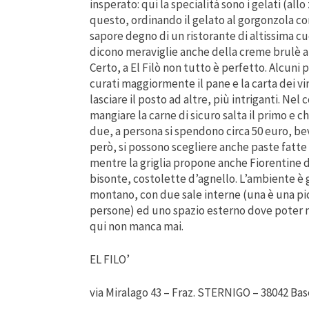
insperato: qui la specialità sono i gelati (all
questo, ordinando il gelato al gorgonzola con
sapore degno di un ristorante di altissima cu
dicono meraviglie anche della creme brulè al
Certo, a El Filò non tutto è perfetto. Alcuni
curati maggiormente il pane e la carta dei v
lasciare il posto ad altre, più intriganti. Ne
mangiare la carne di sicuro salta il primo e 
due, a persona si spendono circa 50 euro, b
però, si possono scegliere anche paste fatte i
mentre la griglia propone anche Fiorentine d
bisonte, costolette d’agnello. L’ambiente è g
montano, con due sale interne (una è una pi
persone) ed uno spazio esterno dove poter m
qui non manca mai.
EL FILO’
via Miralago 43 – Fraz. STERNIGO – 38042 Bas