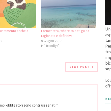
Una
untamento anche a
Formentera, where to eat: guida
asp
ragionata e definitiva
tan
19
9 Giugno 2017
In "Trend(y)"
Per
tro
imp
bic
NEXT POST
sop
Lo 
d'I
DR
ampi obbligatori sono contrassegnati
*