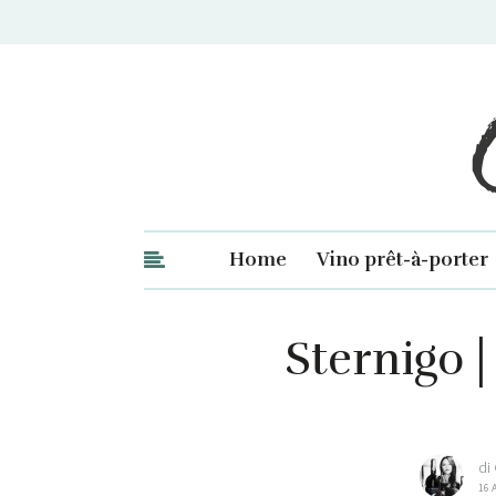
Ge
Home
Vino prêt-à-porter
Sternigo |
di
16 