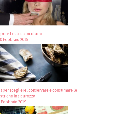
prire l’ostrica Incolumi
0 Febbraio 2019
aper scegliere, conservare e consumare le
striche in sicurezza
 Febbraio 2019