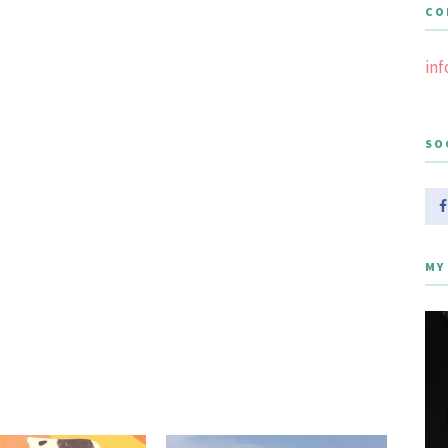
CO
in
SO
MY