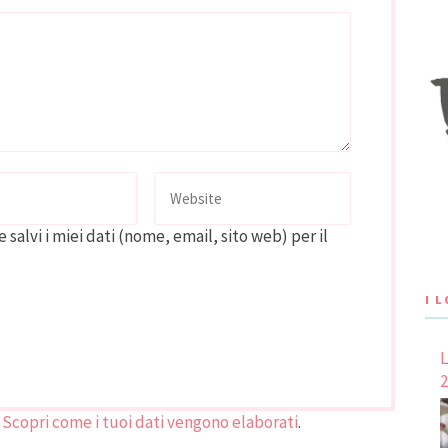
 salvi i miei dati (nome, email, sito web) per il
I 
L
2
.
Scopri come i tuoi dati vengono elaborati
.