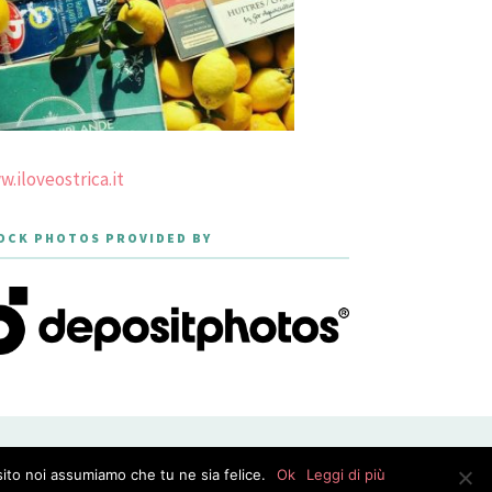
.iloveostrica.it
OCK PHOTOS PROVIDED BY
PRIVACY POLICY
sito noi assumiamo che tu ne sia felice.
Ok
Leggi di più