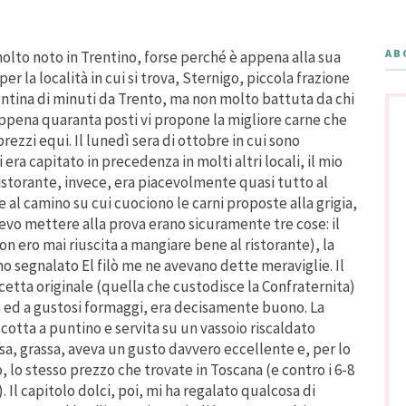
AB
 molto noto in Trentino, forse perché è appena alla sua
er la località in cui si trova, Sternigo, piccola frazione
entina di minuti da Trento, ma non molto battuta da chi
 appena quaranta posti vi propone la migliore carne che
rezzi equi. Il lunedì sera di ottobre in cui sono
era capitato in precedenza in molti altri locali, il mio
 ristorante, invece, era piacevolmente quasi tutto al
al camino su cui cuociono le carni proposte alla grigia,
vo mettere alla prova erano sicuramente tre cose: il
n ero mai riuscita a mangiare bene al ristorante), la
no segnalato El filò me ne avevano dette meraviglie. Il
icetta originale (quella che custodisce la Confraternita)
 ed a gustosi formaggi, era decisamente buono. La
 cotta a puntino e servita su un vassoio riscaldato
sa, grassa, aveva un gusto davvero eccellente e, per lo
, lo stesso prezzo che trovate in Toscana (e contro i 6-8
o). Il capitolo dolci, poi, mi ha regalato qualcosa di