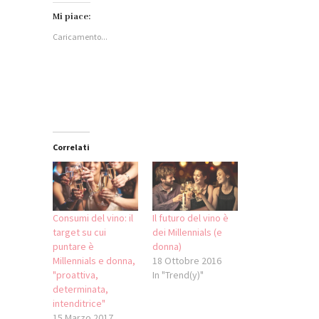
su
condividere
condividere
su
Facebook
su
su
WhatsApp
Mi piace:
(Si
LinkedIn
Twitter
(Si
apre
(Si
(Si
apre
Caricamento...
in
apre
apre
in
una
in
in
una
nuova
una
una
nuova
finestra)
nuova
nuova
finestra)
finestra)
finestra)
Correlati
Consumi del vino: il
Il futuro del vino è
target su cui
dei Millennials (e
puntare è
donna)
Millennials e donna,
18 Ottobre 2016
"proattiva,
In "Trend(y)"
determinata,
intenditrice"
15 Marzo 2017