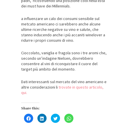
padri, ricostruendo una posizione cool nella lista
dei must have dei Millennials.
a influenzare un calo dei consumi sensibile sul
metcato americano ci sarebbero anche alcune
ultime ricerche negative su vino e salute, che
stanno inducendo anche i più accaniti winelover a
ridurre i propri consumi di vino.
Cioccolato, vaniglia e fragola sono i tre aromi che,
secondo un’indagine Nielsen, dovrebbero
consentire al vini di riconquistare il cuore del
target più ambito del momento.
Dati interessanti sul mercato del vino americano e
altre considerazioni li
trovate in questo articolo,
qui.
Share this:
Fai
Fai
Fai
Fai
clic
clic
clic
clic
per
qui
qui
per
condividere
per
per
condividere