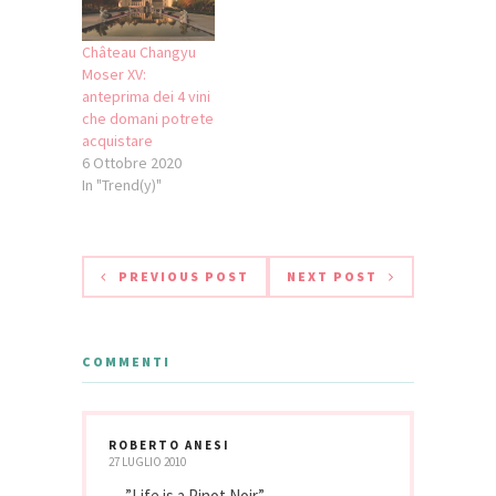
Château Changyu
Moser XV:
anteprima dei 4 vini
che domani potrete
acquistare
6 Ottobre 2020
In "Trend(y)"
PREVIOUS POST
NEXT POST
COMMENTI
ROBERTO ANESI
27 LUGLIO 2010
….”Life is a Pinot Noir”