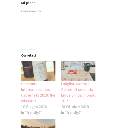
Facebook
su
su
WhatsApp
Mi piace:
(Si
LinkedIn
Twitter
(Si
apre
(Si
(Si
apre
Caricamento...
in
apre
apre
in
una
in
in
una
nuova
una
una
nuova
finestra)
nuova
nuova
finestra)
finestra)
finestra)
Correlati
Concours
I migliori Merlot e
International des
Cabernet secondo
Cabernets 2018: the
Emozioni dal mondo
winner is...
2019
10 Giugno 2018
28 Ottobre 2019
In "Trend(y)"
In "Trend(y)"