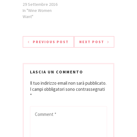
sono inusuali per
29 Settembre 2016
me: caro Guido,
In "Wine Women
adoro i vestiti da
Want"
sera!). Per…
PREVIOUS POST
NEXT POST
LASCIA UN COMMENTO
Il tuo indirizzo email non sarà pubblicato.
I campi obbligatori sono contrassegnati
*