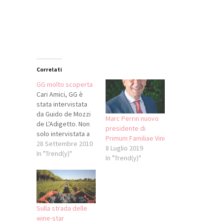
una
in
in
una
nuova
una
una
nuova
finestra)
nuova
nuova
finestra)
finestra)
finestra)
Correlati
GG molto scoperta
Cari Amici, GG è
stata intervistata
da Guido de Mozzi
Marc Perrin nuovo
de L'Adigetto. Non
presidente di
solo intervistata a
Primum Familiae Vini
dire il vero, anche
28 Settembre 2010
8 Luglio 2019
fotografata. Il
In "Trend(y)"
In "Trend(y)"
risultato, è un
articolo davvero
divertente e
azzeccato (a
esclusione del fatto
Sulla strada delle
che i vestiti lunghi
wine-star