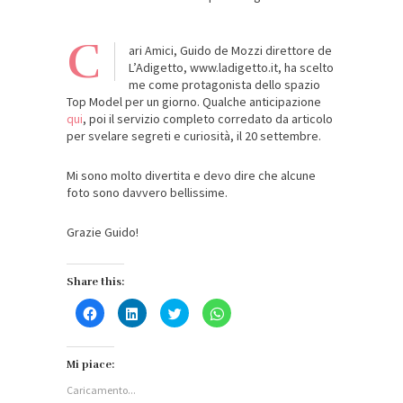
C
ari Amici, Guido de Mozzi direttore de
L’Adigetto, www.ladigetto.it, ha scelto
me come protagonista dello spazio
Top Model per un giorno. Qualche anticipazione
qui
, poi il servizio completo corredato da articolo
per svelare segreti e curiosità, il 20 settembre.
Mi sono molto divertita e devo dire che alcune
foto sono davvero bellissime.
Grazie Guido!
Share this:
Fai
Fai
Fai
Fai
clic
clic
clic
clic
per
qui
qui
per
condividere
per
per
condividere
su
condividere
condividere
su
Facebook
su
su
WhatsApp
Mi piace:
(Si
LinkedIn
Twitter
(Si
apre
(Si
(Si
apre
Caricamento...
in
apre
apre
in